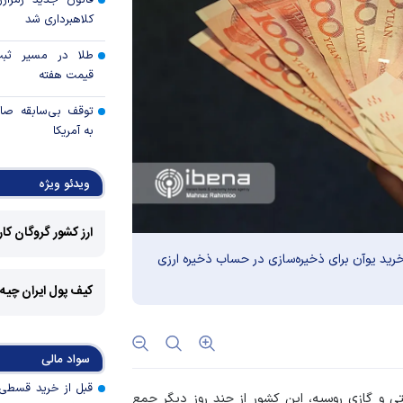
قانون جدید رمزارز
کلاهبرداری شد
طلا در مسیر ثبت 
قیمت هفته
توقف بی‌سابقه صا
به آمریکا
چرا گاز در اروپا گرا
ویدئو ویژه
مزیت رقابتی آینده
ارز کشور گروگان کا
 خرید یوآن برای ذخیره‌سازی در حساب ذخیره ارزی
عوارض هرمز؛ فرصت 
امنیت دریایی به درآم
کیف پول ایران چیه
کدام گروه‌های کالا
رویه جدید ارز اشخ
سواد مالی
جزئیات دستورالعمل 
تی و گازی روسیه، این کشور از چند روز دیگر جمع
تسعیر ارز واردات بدو