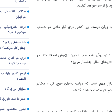
بشناسید
د را از سر خواهد گرفت.
رکود تورمی اقتصاد 
مکاتب اقتصادی و 
ناشی از جنگ ایران
در ایران
برات الکترونیکی اب
ید یوآن توسط این کشور برای قرار دادن در حساب
موشن گرافیک
خداحافظی با چک ک
چطور کار می‌کند؟ 
 در گام نخست ماهانه معادل ۲۰۰ میلیون دلار، یوآن به حساب ذخیره ارزی‌اش اضافه کند. در
برای در امان ماندن
ش‌های مالی به‌شمار می‌رود.
چه باید کرد؟
لزوم تغییر پارادای
اقتصاد
 بازار مهم است که دولت به‌جای خرج کردن ذخایر
مزایای اوراق گام
 هم اثر مثبت خواهد گذاشت.
صفر تا صد «اوراق گ
بدون معطلی طلبت
 کرده بود، اوایل امسال اما، بانک مرکزی این کشور با در دست