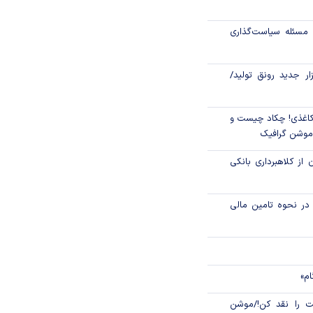
جهانی با شوک نفتی
مسئله سیاست‌گذاری
زار جدید رونق تولید/
اغذی! چکاد چیست و
/موشن گرافیک
 از کلاهبرداری بانکی
م در نحوه تامین مالی
ام»
 را نقد کن!/موشن