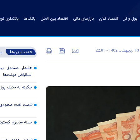
پول و ارز
اقتصاد کلان
بازارهای مالی
اقتصاد بین الملل
بانک‌ها
بانکداری نو
13 ارديبهشت 1402 - 22:01
جدیدترین‌ها
پر
هشدار صندوق بین‌ا
استقراض دولت‌ها
چگونه به «کیف پول
قیمت نفت صعودی 
حمله سایبری گسترده