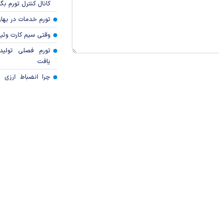
کانال کنترل تورم بگ
تورم خدمات در بهار ۱۴۰۵ چقدر شد
وقتی سیم کارت وثی
تورم فصلی تولی
یافت
چرا انضباط ارزی ب
ضروری است؟
حرکت از مزایده‌مح
بر دارایی‌های بانکی
رسید
ریشه نوسانات ارزی 
بانک مرکزی دستور
ارزی ویژه سرمایه‌گذار
افت ۵۰ درصد
خرید یا آغاز دوره نز