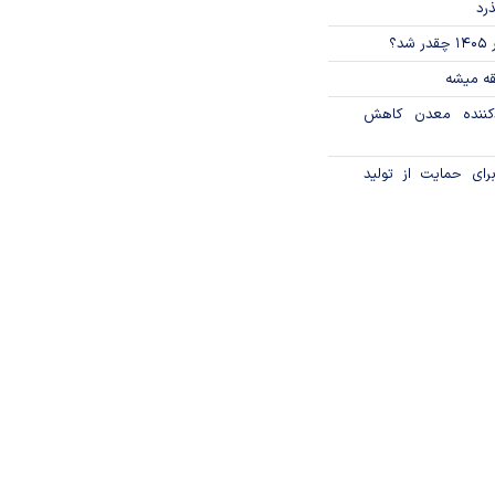
ذرد
؟
قه میشه
دکننده معدن کاهش
رای حمایت از تولید
وری به حکمرانی فعال
تورم فصلی بخش برق به ۶۵.۷ درصد
در ایران سیاسی است
العمل گواهی سپرده
ی را ابلاغ کرد
ی قیمت بیت‌کوین؛ فرصت
ولی؟