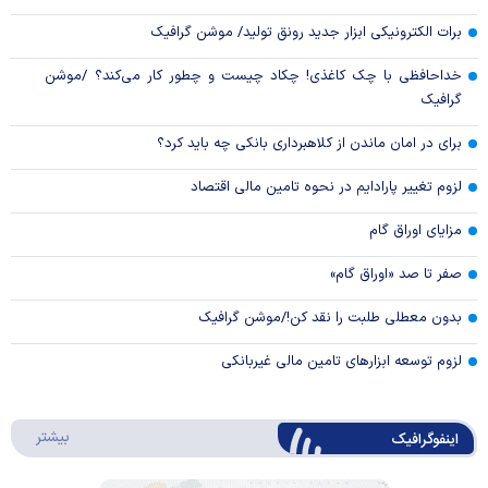
برات الکترونیکی ابزار جدید رونق تولید/ موشن گرافیک
خداحافظی با چک کاغذی! چکاد چیست و چطور کار می‌کند؟ /موشن
گرافیک
برای در امان ماندن از کلاهبرداری بانکی چه باید کرد؟
لزوم تغییر پارادایم در نحوه تامین مالی اقتصاد
مزایای اوراق گام
صفر تا صد «اوراق گام»
بدون معطلی طلبت را نقد کن!/موشن گرافیک
لزوم توسعه ابزارهای تامین مالی غیربانکی
درباره 
بیشتر
اینفوگرافیک