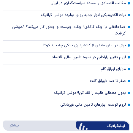
مکاتب اقتصادی و مسئله سیاست‌گذاری در ایران
برات الکترونیکی ابزار جدید رونق تولید/ موشن گرافیک
خداحافظی با چک کاغذی! چکاد چیست و چطور کار می‌کند؟ /موشن
گرافیک
برای در امان ماندن از کلاهبرداری بانکی چه باید کرد؟
لزوم تغییر پارادایم در نحوه تامین مالی اقتصاد
مزایای اوراق گام
صفر تا صد «اوراق گام»
بدون معطلی طلبت را نقد کن!/موشن گرافیک
لزوم توسعه ابزارهای تامین مالی غیربانکی
درباره 
بیشتر
اینفوگرافیک