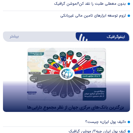
بدون معطلی طلبت را نقد کن!/موشن گرافیک
لزوم توسعه ابزارهای تامین مالی غیربانکی
درباره 
بیشتر
اینفوگرافیک
بزرگترین بانک‌های مرکزی جهان از نظر مجموع دارایی‌ها
«کیف پول ایران» چیست؟
کیف پول ایران چیه؟/ موشن گرافیک