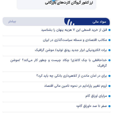
Video
ارز کشور گروگان کارت‌های بازرگانی
Play
درباره
بیشتر
سواد مالی
Video
قبل از خرید قسطی این ۷ هزینه پنهان را بشناسید
مکاتب اقتصادی و مسئله سیاست‌گذاری در ایران
برات الکترونیکی ابزار جدید رونق تولید/ موشن گرافیک
خداحافظی با چک کاغذی! چکاد چیست و چطور کار می‌کند؟ /موشن
گرافیک
برای در امان ماندن از کلاهبرداری بانکی چه باید کرد؟
لزوم تغییر پارادایم در نحوه تامین مالی اقتصاد
مزایای اوراق گام
صفر تا صد «اوراق گام»