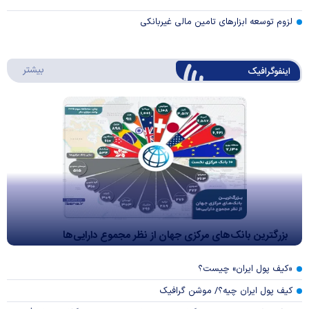
لزوم توسعه ابزارهای تامین مالی غیربانکی
درباره 
بیشتر
اینفوگرافیک
بزرگترین بانک‌های مرکزی جهان از نظر مجموع دارایی‌ها
«کیف پول ایران» چیست؟
کیف پول ایران چیه؟/ موشن گرافیک