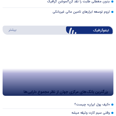
بدون معطلی طلبت را نقد کن!/موشن گرافیک
لزوم توسعه ابزارهای تامین مالی غیربانکی
درباره 
بیشتر
اینفوگرافیک
بزرگترین بانک‌های مرکزی جهان از نظر مجموع دارایی‌ها
«کیف پول ایران» چیست؟
وقتی سیم کارت وثیقه میشه