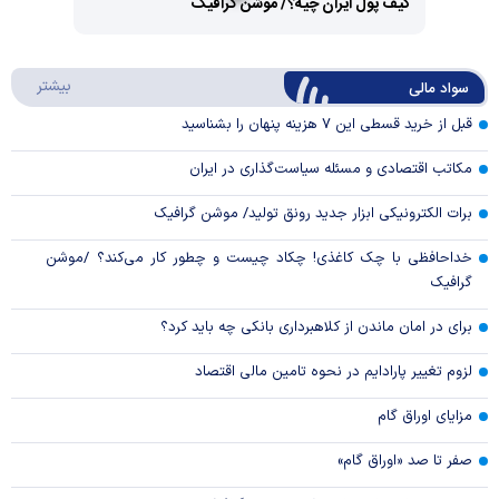
کیف پول ایران چیه؟/ موشن گرافیک
Video
Play
درباره
بیشتر
سواد مالی
Video
قبل از خرید قسطی این ۷ هزینه پنهان را بشناسید
مکاتب اقتصادی و مسئله سیاست‌گذاری در ایران
برات الکترونیکی ابزار جدید رونق تولید/ موشن گرافیک
خداحافظی با چک کاغذی! چکاد چیست و چطور کار می‌کند؟ /موشن
گرافیک
برای در امان ماندن از کلاهبرداری بانکی چه باید کرد؟
لزوم تغییر پارادایم در نحوه تامین مالی اقتصاد
مزایای اوراق گام
صفر تا صد «اوراق گام»