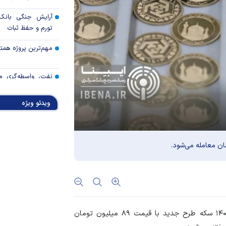
آرایش جنگی بانک 
تورم و حفظ ثبات
مهم‌ترین پروژه همتی د
نفت، واسطه‌گری م
اتکای اقتصاد
ویدئو ویژه
خدمات بانک تجارت 
رئیس کل بانک م
مطبوعاتی بازار پول و
نتایج نهمین مرحله 
برگزاری حراج دهم
خبرنگاران؛ اعتبار قلم‌
؛ در معاملات؛ دوشنبه ۲۷ اسفند ۱۴۰۳ سکه طرح جدید با قیمت ۸۹ میلیون تومان