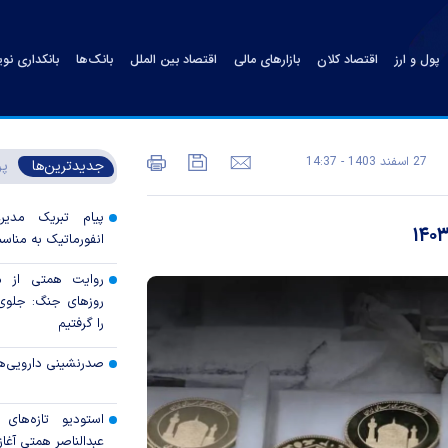
پول و ارز
اقتصاد کلان
بازارهای مالی
اقتصاد بین الملل
بانک‌ها
بانکداری نو
27 اسفند 1403 - 14:37
جدیدترین‌ها
پر
پیام تبریک مدی
انفورماتیک به مناسب
روایت همتی از م
روزهای جنگ: جلوی 
را گرفتیم
صدرنشینی دارویی‌ه
استودیو تازه‌های
عبدالناصر همتی آغاز 