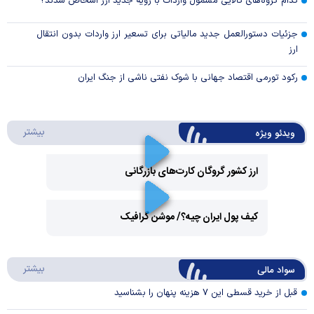
کدام گروه‌های کالایی مشمول واردات با رویه جدید ارز اشخاص شدند؟
جزئیات دستورالعمل جدید مالیاتی برای تسعیر ارز واردات بدون انتقال
ارز
رکود تورمی اقتصاد جهانی با شوک نفتی ناشی از جنگ ایران
درباره 
بیشتر
ویدئو ویژه
ارز کشور گروگان کارت‌های بازرگانی
Play
کیف پول ایران چیه؟/ موشن گرافیک
Video
Play
درباره
بیشتر
سواد مالی
Video
قبل از خرید قسطی این ۷ هزینه پنهان را بشناسید