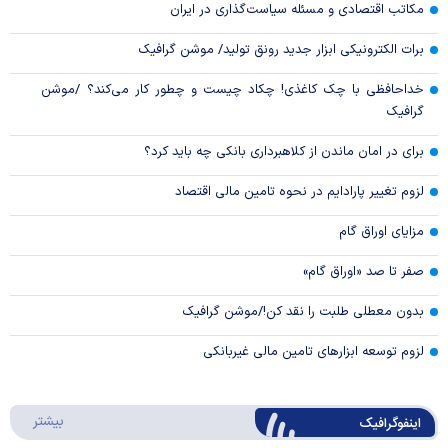
مکاتب اقتصادی و مسئله سیاست‌گذاری در ایران
برات الکترونیکی ابزار جدید رونق تولید/ موشن گرافیک
خداحافظی با چک کاغذی! چکاد چیست و چطور کار می‌کند؟ /موشن
گرافیک
برای در امان ماندن از کلاهبرداری بانکی چه باید کرد؟
لزوم تغییر پارادایم در نحوه تامین مالی اقتصاد
مزایای اوراق گام
صفر تا صد «اوراق گام»
بدون معطلی طلبت را نقد کن!/موشن گرافیک
لزوم توسعه ابزارهای تامین مالی غیربانکی
درباره 
بیشتر
اینفوگرافیک