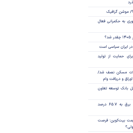
ذرد
؟/ موشن گرافیک
وری به حکمرانی فعال
؟
در ایران سیاسی است
رای حمایت از تولید
لات مسکن نصف شد/
وراق و دریافت وام
مل بانک توسعه تعاون
تورم فصلی بخش برق به ۶۵.۷ درصد
ی قیمت بیت‌کوین؛ فرصت
ولی؟