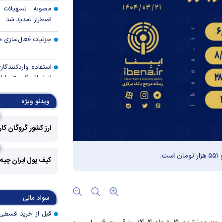
مصوبه تسهیلات 
اضطرار تمدید شد
جزئیات فعال‌سازی «
استفاده واردکنندگا
شد
ویدئو ویژه
رالی وال‌استریت، آسی
ارز کشور گروگان کا
جهان با افزایش 
مواجه است
کیف پول ایران چیه
تأمی
توسط بانک مسکن
پروژه‌ها در اولویت قر
سواد مالی
اولویت‌های بانک
اقتصاد جنگی