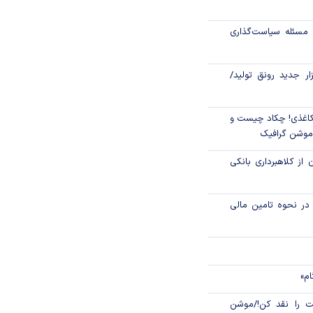
رکز مبادله ایران؛
مسئله سیاست‌گذاری
اتی در سیاهچاله
زار جدید رونق تولید/
اغذی! چکاد چیست و
/موشن گرافیک
 از کلاهبرداری بانکی
م در نحوه تامین مالی
ام»
 را نقد کن!/موشن