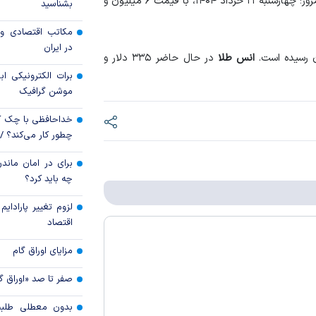
در معاملات امروز؛ چهار‌شنبه ۲۱ خرداد ۱۴۰۴، با قیمت ۶ میلیون و
بشناسید
قیمت دلار و یورو م
مکاتب اقتصادی و 
امروز پنجشنبه ۱۵ مرداد ۱۴۰۵
در ایران
انس طلا
در حال حاضر ۳۳۵ دلار و
سقوط ارزهای صادر
برات الکترونیکی اب
کارت‌های بازرگانی
موشن گرافیک
خداحافظی با چک ک
چطور کار می‌کند؟ 
برای در امان ماندن
چه باید کرد؟
لزوم تغییر پارادای
اقتصاد
مزایای اوراق گام
صفر تا صد «اوراق گ
بدون معطلی طلبت