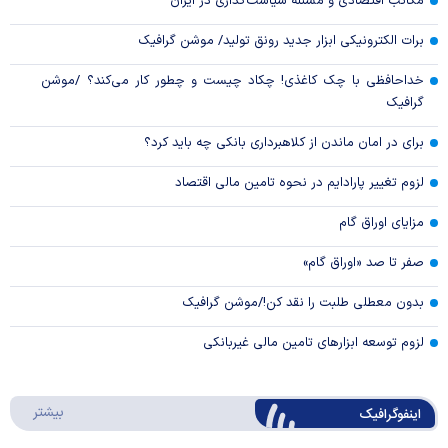
مکاتب اقتصادی و مسئله سیاست‌گذاری در ایران
برات الکترونیکی ابزار جدید رونق تولید/ موشن گرافیک
خداحافظی با چک کاغذی! چکاد چیست و چطور کار می‌کند؟ /موشن
گرافیک
برای در امان ماندن از کلاهبرداری بانکی چه باید کرد؟
لزوم تغییر پارادایم در نحوه تامین مالی اقتصاد
مزایای اوراق گام
صفر تا صد «اوراق گام»
بدون معطلی طلبت را نقد کن!/موشن گرافیک
لزوم توسعه ابزارهای تامین مالی غیربانکی
درباره 
بیشتر
اینفوگرافیک