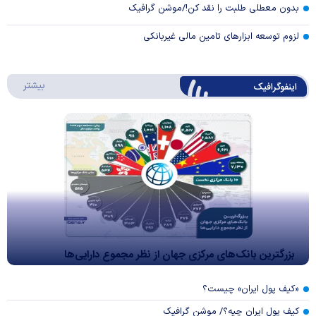
بدون معطلی طلبت را نقد کن!/موشن گرافیک
لزوم توسعه ابزارهای تامین مالی غیربانکی
درباره 
بیشتر
اینفوگرافیک
بزرگترین بانک‌های مرکزی جهان از نظر مجموع دارایی‌ها
«کیف پول ایران» چیست؟
کیف پول ایران چیه؟/ موشن گرافیک