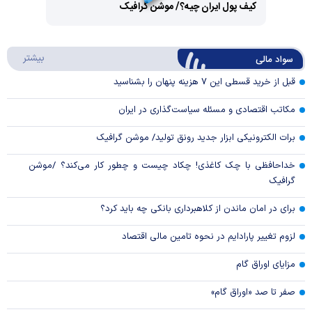
کیف پول ایران چیه؟/ موشن گرافیک
Video
Play
درباره
بیشتر
سواد مالی
Video
قبل از خرید قسطی این ۷ هزینه پنهان را بشناسید
مکاتب اقتصادی و مسئله سیاست‌گذاری در ایران
برات الکترونیکی ابزار جدید رونق تولید/ موشن گرافیک
خداحافظی با چک کاغذی! چکاد چیست و چطور کار می‌کند؟ /موشن
گرافیک
برای در امان ماندن از کلاهبرداری بانکی چه باید کرد؟
لزوم تغییر پارادایم در نحوه تامین مالی اقتصاد
مزایای اوراق گام
صفر تا صد «اوراق گام»