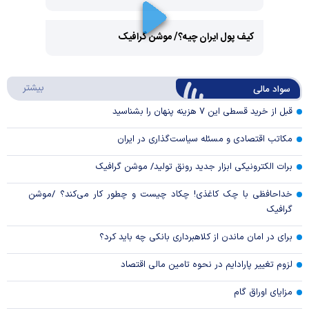
Play
کیف پول ایران چیه؟/ موشن گرافیک
Video
Play
درباره
بیشتر
سواد مالی
Video
قبل از خرید قسطی این ۷ هزینه پنهان را بشناسید
مکاتب اقتصادی و مسئله سیاست‌گذاری در ایران
برات الکترونیکی ابزار جدید رونق تولید/ موشن گرافیک
خداحافظی با چک کاغذی! چکاد چیست و چطور کار می‌کند؟ /موشن
گرافیک
برای در امان ماندن از کلاهبرداری بانکی چه باید کرد؟
لزوم تغییر پارادایم در نحوه تامین مالی اقتصاد
مزایای اوراق گام