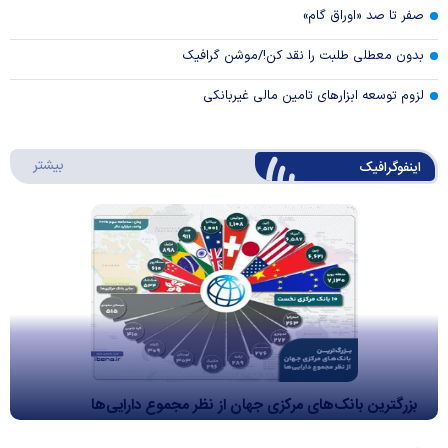
صفر تا صد «اوراق گام»
بدون معطلی طلبت را نقد کن!/موشن گرافیک
لزوم توسعه ابزارهای تامین مالی غیربانکی
درباره 
بیشتر
اینفوگرافیک
بزرگترین بانک‌های مرکزی جهان از نظر مجموع دارایی‌ها