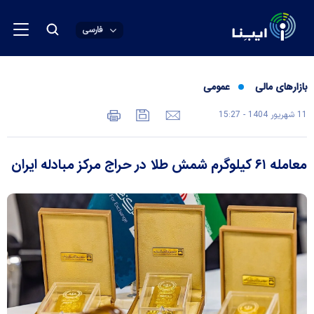
فارسی
بازارهای مالی
عمومی
11 شهريور 1404 - 15:27
معامله ۶۱ کیلوگرم شمش طلا در حراج مرکز مبادله ایران