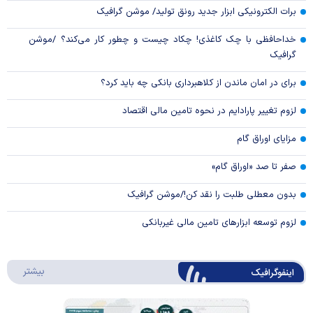
برات الکترونیکی ابزار جدید رونق تولید/ موشن گرافیک
خداحافظی با چک کاغذی! چکاد چیست و چطور کار می‌کند؟ /موشن
گرافیک
برای در امان ماندن از کلاهبرداری بانکی چه باید کرد؟
لزوم تغییر پارادایم در نحوه تامین مالی اقتصاد
مزایای اوراق گام
صفر تا صد «اوراق گام»
بدون معطلی طلبت را نقد کن!/موشن گرافیک
لزوم توسعه ابزارهای تامین مالی غیربانکی
درباره 
بیشتر
اینفوگرافیک