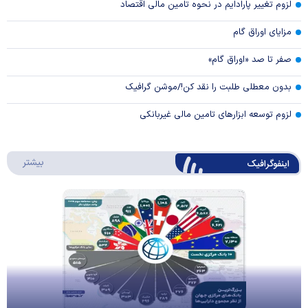
لزوم تغییر پارادایم در نحوه تامین مالی اقتصاد
مزایای اوراق گام
صفر تا صد «اوراق گام»
بدون معطلی طلبت را نقد کن!/موشن گرافیک
لزوم توسعه ابزارهای تامین مالی غیربانکی
درباره 
بیشتر
اینفوگرافیک