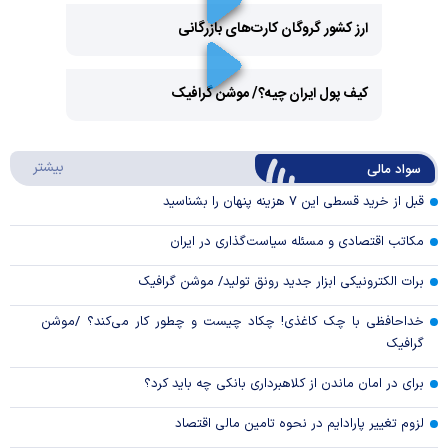
ارز کشور گروگان کارت‌های بازرگانی
Play
کیف پول ایران چیه؟/ موشن گرافیک
Video
Play
درباره
بیشتر
سواد مالی
Video
قبل از خرید قسطی این ۷ هزینه پنهان را بشناسید
مکاتب اقتصادی و مسئله سیاست‌گذاری در ایران
برات الکترونیکی ابزار جدید رونق تولید/ موشن گرافیک
خداحافظی با چک کاغذی! چکاد چیست و چطور کار می‌کند؟ /موشن
گرافیک
برای در امان ماندن از کلاهبرداری بانکی چه باید کرد؟
لزوم تغییر پارادایم در نحوه تامین مالی اقتصاد