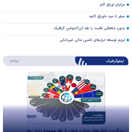
مزایای اوراق گام
صفر تا صد «اوراق گام»
بدون معطلی طلبت را نقد کن!/موشن گرافیک
لزوم توسعه ابزارهای تامین مالی غیربانکی
درباره 
بیشتر
اینفوگرافیک
بزرگترین بانک‌های مرکزی جهان از نظر مجموع دارایی‌ها