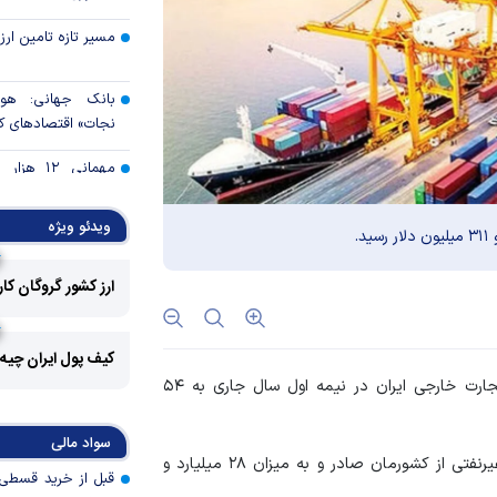
مسیر تازه تامین ارز 
بانک جهانی: هو
نجات» اقتصادهای ک
مهمانی ۱۲
ایران/ حمایت از اقشا
بسته‌های معیشتی
ویدئو ویژه
بازارهای آسیا صعود 
ارز کشور گروگان کا
تغییر زمان‌بندی ش
خانوار‌ها اعتبار 
کیف پول ایران چیه
می‌کنند
، گمرک جمهوری اسلامی ایران اعلام کرد: تجارت خارجی ایران در نیمه اول سال جاری به ۵۴
بانک مرکزی: اصلا
تقاضاهای غیرواقعی 
سواد مالی
در این مدت ۲۵ میلیارد و ۹۴۴ میلیون دلار انواع کالای غیر‌نفتی از کشورمان صادر و به میزان ۲۸ میلیارد و
کنترل تورم؛ پیش‌شر