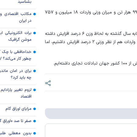
بشناسید
تولید
میزان وزنی کالا‌های صادراتی در این مدت ۷۴ میلیون و ۹۹۷ هزار تن و میزان وزنی واردات ۱۸ میلیون و ۷۵۷
مکاتب اقتصادی و 
افزایش سپرده قان
در ایران
مهار تورم
برات الکترونیکی اب
در این مدت صادرات غیر‌نفتی کشورمان نسبت به مدت مشابه سال گذشته به لحاظ وزن ۶ درصد افزایش داشته
پیام مدیرعامل بان
موشن گرافیک
مناسبت ۵
و از نظر ارزش تغییر محسوسی مشاهده نمی‌شود. در بخش واردات هم از نظر وزنی ۲ درصد افزایش داشتیم، اما
بانک
خداحافظی با چک ک
چطور کار می‌کند؟ 
شته‌ایم.
برای در امان ماندن
چه باید کرد؟
لزوم تغییر پارادای
اقتصاد
مزایای اوراق گام
صفر تا صد «اوراق گ
بدون معطلی طلبت