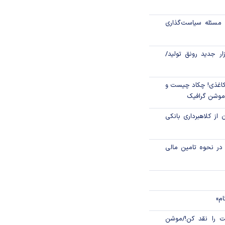
مسئله سیاست‌گذاری
ونی، سیاستی برای
زار جدید رونق تولید/
ک توسعه تعاون به
۱ مرداد، سالروز تأسیس
اغذی! چکاد چیست و
/موشن گرافیک
 از کلاهبرداری بانکی
م در نحوه تامین مالی
ام»
 را نقد کن!/موشن