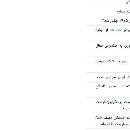
ذرد
قه میشه
؟
رای حمایت از تولید
وری به حکمرانی فعال
تورم فصلی بخش برق به ۶۵.۷ درصد
در ایران سیاسی است
دکننده معدن کاهش
ی قیمت بیت‌کوین؛ فرصت
ولی؟
لات مسکن نصف شد/
وراق و دریافت وام