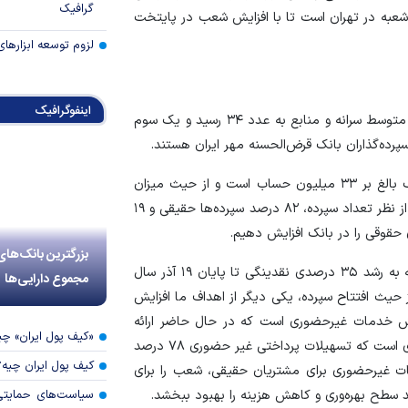
گرافیک
د در این راستا یکی از اهداف ما دریافت مجوز افتتاح ۲۲ شعبه در تهران است تا با افزایش شعب در پایتخت
لزوم توسعه ابزارهای
اینفوگرافیک
وی عنوان کرد: از اوایل سال ۱۴۰۴ تا ۱۹ آذر سال جاری رشد متوسط سرانه و منابع به عدد ۳۴ رسید و یک سوم
فتحعلی در رابطه با سپرده‌ها افزود: تعداد سپرده‌ها در بانک بالغ بر ۳۳ میلیون حساب است و از حیث میزان
سپرده‌ها ۹۹.۷ درصد حقیقی و ۰.۳ سپرده حقوقی هستند؛ و از نظر تعداد سپرده، ۸۲ درصد سپرده‌ها حقیقی و ۱۹
حقوقی را در بانک افزایش دهیم.
بزرگترین بانک‌های
مدیر عامل بانک قرض‌الحسنه مهر ایران ادامه داد: با توجه به رشد ۳۵ درصدی نقدینگی تا پایان ۱۹ آذر سال
مجموع دارایی‌ها
 دهیم. از حیث افتتاح سپرده، یکی دیگر از اهداف ما افزایش
ش خدمات غیرحضوری است که در حال حاضر ارائه
«کیف پول ایران» 
خدمات این بانک ۵۸ درصد غیرحضوری و ۴۲ درصد حضوری است که تسهیلات پرداختی غیر حضوری ۷۸ درصد
کیف پول ایران چیه
 خدمات غیرحضوری برای مشتریان حقیقی، شعب را برای
سیاست‌های حمایتی 
 سطح بهره‌وری و کاهش هزینه را بهبود ببخشد.