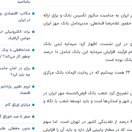
جزئیات فعال‌سازی «
بشناسید
مکاتب اقتصادی و 
یران به مناسبت سالروز تأسیس بانک و برای ارائه
استفاده واردکنندگا
در ایران
 حضور غلامرضا فتحعلی، مدیرعامل بانک مهر ایران
شد
برات الکترونیکی اب
موشن گرافیک
در این نشست، اظهار کرد: سرمایه ثبتی بانک
خداحافظی با چک ک
قرض‌الحسنه مهر ایران در حال حاضر ۱۵ همت است و تمام فرآیند افزایش سرمایه این بانک شامل ۱۰ درصد
چطور کار می‌کند؟ 
برای در امان ماندن
وی ادامه داد: برنامه داریم سرمایه ثبتی را تا انتهای سال به ۲۲ همت برسانیم که در رعایت الزمات بانک مرکزی
چه باید کرد؟
لزوم تغییر پارادای
اقتصاد
ن تصریح کرد: شعب بانک قرض‌الحسنه مهر ایران در
نگ در شهر و استان‌ها است و باید توسعه شعب با نگاه و
مزایای اوراق گام
صفر تا صد «اوراق گ
مدیرعامل بانک قرض‌الحسنه مهر ایران افزود: نزدیک به ۶۰ درصد از نقدینگی کشور در تهران است، اما سهم
بدون معطلی طلبت
مهر ایران از این نقدینگی تنها ۶ درصد است که در سطح پایینی قرار دارد و باید آن را افزایش