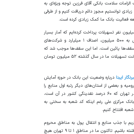
لزامات سلامت بانکی آقای فرزین توجه ویژه‌ای به
زیادی توانستیم مجوز دائم دریافت کنیم و از طرفی
سعه فعالیت بانک ما کمک زیادی کرده است.
اکید کرد: بالغ بر ۱۲۰۰ همت در این ۱۸ سال به ۲۷ میلیون نفر تسهیلات پرداخت کرده‌ایم که آمار بسیار
خوبی است.در سال جاری سقف تسهیلات اشخاص حقیقی به ۵۰۰ میلیون، اصناف ۱ میلیارد و شرکت‌های
بنده این سقف‌ها پائین است، اما این سقف‌ها موجب شد که
سرانه پرداخت تسهیلات این بانک نیز بهتر شود. سرانه پرداخت تسهیلات ما در سال گذشته ۵۲ میلیون تومان
رنگار ایبنا
درباره وضعیت این بانک در حوزه آمایش
میه و بعضی از استان‌های دیگر رتبه اول منابع را
دارد و کنار بانک ملی و بانک ملت جزو بهترین هاست. در تهران که ۶۰ درصد نقدینگی کشور در آن است،
انک مرکزی علی رغم اینکه کد شعبه به سختی به
۲۲ شعبه در تهران امیدواریم با جذب منابع و انتقال پول به مناطق محروم
بتوانیم نقش موثری در کمک به معیشت مناطق محروم داشته باشیم. تاکنون ما در مناطق ۱ تا ۹ تهران هیچ