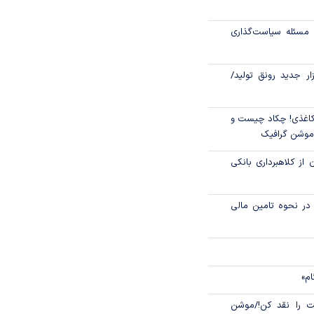
کیف پول ایران»
مسئله سیاست‌گذاری
ن اقلام سلامت‌محور
از اوراق گام تا پایان سال ۱۴۰۵ تمدید
زار جدید رونق تولید/
اغذی! چکاد چیست و
/موشن گرافیک
 از کلاهبرداری بانکی
م در نحوه تامین مالی
ام»
 را نقد کن!/موشن