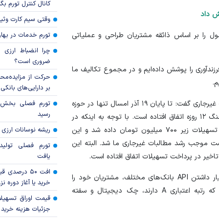
کانال کنترل تورم بگ
وقتی سیم کارت وثی
تورم خدمات در بهار ۱۴۰۵ چقدر شد
شاره به ذائقه مشتریان تصریح کرد: ۱۶ محصول را بر اساس ذائقه مشتریان طراحی و عملیاتی
چرا انضباط ارزی ب
ضروری است؟
زدواج و فرزندآوری را پوشش داده‌ایم و در مجموع تکالیف ما
حرکت از مزایده‌مح
بر دارایی‌های بانکی
مدیرعامل بانک قرض‌الحسنه مهر ایران در رابطه با مطالبات غیر‌جاری گفت: تا پایان ۱۹ آذر امسال تنها در حوزه
رسید
مطالبات غیرجاری ۱ درصد مطالبات داشتیم که در شرایط جنگ ۱۲ روزه اتفاق افتاده است. با توجه به اینکه در
ریشه نوسانات ارزی 
طول جنگ ۱۲ روزه فرصت سه ماهه برای پرداخت اقساط تسهیلات زیر ۷۰۰ میلیون تومان داده شد و این
صت موجب رشد مطالبات غیرجاری ما شد. البته این
تورم فصلی تولی
یافت
اخیر در پرداخت تسهیلات اتفاق افتاده است.
افت ۵۰ درصد
فتحعلی بیان کرد: با استفاده از هوش مصنوعی و در اختیار داشتن API بانک‌های مختلف، مشتریان خود را
خرید یا آغاز دوره نز
اعتبارسنجی می‌کنیم و حتی برای برخی از مشتریان خود که رتبه اعتباری A دارند، چک دیجیتال و سفته
قیمت اوراق تسهی
جزئیات هزینه خرید ا