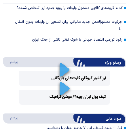
کدام گروه‌های کالایی مشمول واردات با رویه جدید ارز اشخاص شدند؟
جزئیات دستورالعمل جدید مالیاتی برای تسعیر ارز واردات بدون انتقال
ارز
رکود تورمی اقتصاد جهانی با شوک نفتی ناشی از جنگ ایران
درباره 
بیشتر
ویدئو ویژه
ارز کشور گروگان کارت‌های بازرگانی
Play
کیف پول ایران چیه؟/ موشن گرافیک
Video
Play
درباره
بیشتر
سواد مالی
Video
قبل از خرید قسطی این ۷ هزینه پنهان را بشناسید