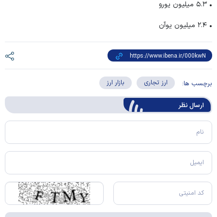
• ۵.۳ میلیون یورو
• ۲.۴ میلیون یوآن
ارز تجاری
بازار ارز
برچسب ها:
ارسال‌ نظر