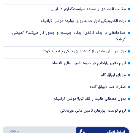
مکاتب اقتصادی و مسئله سیاست‌گذاری در ایران
برات الکترونیکی ابزار جدید رونق تولید/ موشن گرافیک
خداحافظی با چک کاغذی! چکاد چیست و چطور کار می‌کند؟ /موشن
گرافیک
برای در امان ماندن از کلاهبرداری بانکی چه باید کرد؟
لزوم تغییر پارادایم در نحوه تامین مالی اقتصاد
مزایای اوراق گام
صفر تا صد «اوراق گام»
بدون معطلی طلبت را نقد کن!/موشن گرافیک
لزوم توسعه ابزارهای تامین مالی غیربانکی
درباره 
بیشتر
اینفوگرافیک