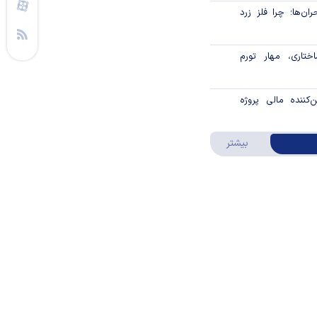
ن‌ها؛ چرا فلز زرد
تاری، مهار تورم
‌کننده مالی پروژه
درباره ویدئو ویژه
بیشتر
ک تجارت؛ سریع،
 گسترش همکاری‌های
با اعضای بریکس
۱ میلیارد تومان از اموال
گمرکی در شرایط