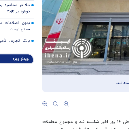
طلا در محاصره بحرا
دوباره می‌تازد؟
بدون اصلاحات ساخ
ممکن نیست
بانک تجارت، تأمین
بازسازی فاز‌های ۴ و ۵ پارس جنوبی
ویدئو ویژه
خدمات چک در بان
امن و یکپارچه
آمادگی ایران برای
صنعتی پروژه‌محور 
تهاتر ۶۷۳
شرکت‌های تراستی
مصوبه تسهیلات 
اضطرار تمدید شد
، رکورد حجم معاملات در بازار ارز تجاری طی ۱۶ روز اخیر شکسته شد و مجموع معاملات