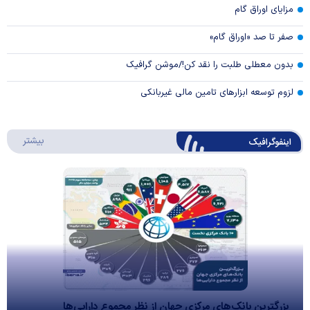
مزایای اوراق گام
صفر تا صد «اوراق گام»
بدون معطلی طلبت را نقد کن!/موشن گرافیک
لزوم توسعه ابزارهای تامین مالی غیربانکی
درباره 
بیشتر
اینفوگرافیک
بزرگترین بانک‌های مرکزی جهان از نظر مجموع دارایی‌ها