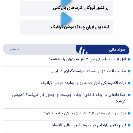
ارز کشور گروگان کارت‌های بازرگانی
Play
کیف پول ایران چیه؟/ موشن گرافیک
Video
Play
درباره
بیشتر
سواد مالی
Video
قبل از خرید قسطی این ۷ هزینه پنهان را بشناسید
مکاتب اقتصادی و مسئله سیاست‌گذاری در ایران
برات الکترونیکی ابزار جدید رونق تولید/ موشن گرافیک
خداحافظی با چک کاغذی! چکاد چیست و چطور کار می‌کند؟ /موشن
گرافیک
برای در امان ماندن از کلاهبرداری بانکی چه باید کرد؟
لزوم تغییر پارادایم در نحوه تامین مالی اقتصاد