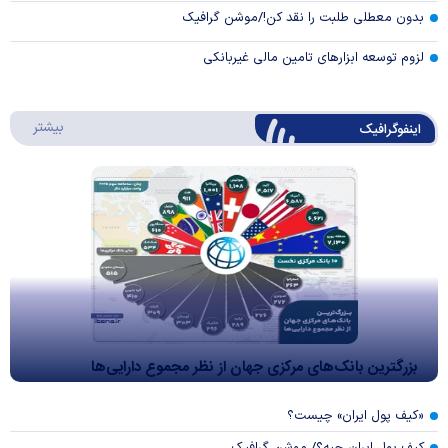
بدون معطلی طلبت را نقد کن!/موشن گرافیک
لزوم توسعه ابزارهای تامین مالی غیربانکی
درباره 
بیشتر
اینفوگرافیک
بزرگترین بانک‌های مرکزی جهان از نظر مجموع دارایی‌ها
«کیف پول ایران» چیست؟
کیف پول ایران چیه؟/ موشن گرافیک