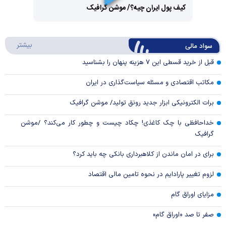
کیف پول ایران چیه؟/ موشن گرافیک
Video
Play
درباره
بیشتر
سواد مالی
Video
قبل از خرید قسطی این ۷ هزینه پنهان را بشناسید
مکاتب اقتصادی و مسئله سیاست‌گذاری در ایران
برات الکترونیکی ابزار جدید رونق تولید/ موشن گرافیک
خداحافظی با چک کاغذی! چکاد چیست و چطور کار می‌کند؟ /موشن
گرافیک
برای در امان ماندن از کلاهبرداری بانکی چه باید کرد؟
لزوم تغییر پارادایم در نحوه تامین مالی اقتصاد
مزایای اوراق گام
صفر تا صد «اوراق گام»