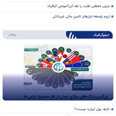
بدون معطلی طلبت را نقد کن!/موشن گرافیک
لزوم توسعه ابزارهای تامین مالی غیربانکی
درباره 
بیشتر
اینفوگرافیک
بزرگترین بانک‌های مرکزی جهان از نظر مجموع دارایی‌ها
«کیف پول ایران» چیست؟