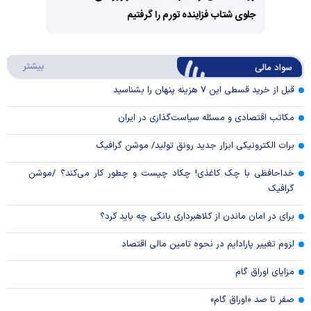
Video
جلوی شتاب فزاینده تورم را گرفتیم
Play
Video
درباره
بیشتر
سواد مالی
قبل از خرید قسطی این ۷ هزینه پنهان را بشناسید
مکاتب اقتصادی و مسئله سیاست‌گذاری در ایران
برات الکترونیکی ابزار جدید رونق تولید/ موشن گرافیک
خداحافظی با چک کاغذی! چکاد چیست و چطور کار می‌کند؟ /موشن
گرافیک
برای در امان ماندن از کلاهبرداری بانکی چه باید کرد؟
لزوم تغییر پارادایم در نحوه تامین مالی اقتصاد
مزایای اوراق گام
صفر تا صد «اوراق گام»