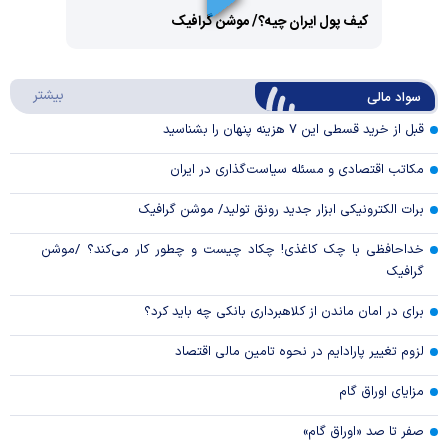
کیف پول ایران چیه؟/ موشن گرافیک
Video
Play
درباره
بیشتر
سواد مالی
Video
قبل از خرید قسطی این ۷ هزینه پنهان را بشناسید
مکاتب اقتصادی و مسئله سیاست‌گذاری در ایران
برات الکترونیکی ابزار جدید رونق تولید/ موشن گرافیک
خداحافظی با چک کاغذی! چکاد چیست و چطور کار می‌کند؟ /موشن
گرافیک
برای در امان ماندن از کلاهبرداری بانکی چه باید کرد؟
لزوم تغییر پارادایم در نحوه تامین مالی اقتصاد
مزایای اوراق گام
صفر تا صد «اوراق گام»