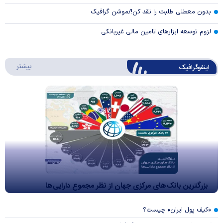
بدون معطلی طلبت را نقد کن!/موشن گرافیک
لزوم توسعه ابزارهای تامین مالی غیربانکی
درباره 
بیشتر
اینفوگرافیک
بزرگترین بانک‌های مرکزی جهان از نظر مجموع دارایی‌ها
«کیف پول ایران» چیست؟