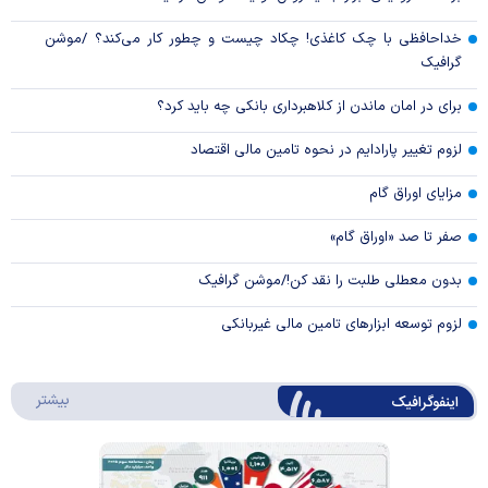
خداحافظی با چک کاغذی! چکاد چیست و چطور کار می‌کند؟ /موشن
گرافیک
برای در امان ماندن از کلاهبرداری بانکی چه باید کرد؟
لزوم تغییر پارادایم در نحوه تامین مالی اقتصاد
مزایای اوراق گام
صفر تا صد «اوراق گام»
بدون معطلی طلبت را نقد کن!/موشن گرافیک
لزوم توسعه ابزارهای تامین مالی غیربانکی
درباره 
بیشتر
اینفوگرافیک