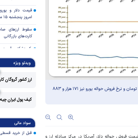
قیمت دلار و یورو م
امروز پنجشنبه ۱۵ مرداد ۱۴۰۵
سقوط ارزهای صادر
کارت‌های بازرگانی
رکوردشکنی قیمت هف
جهانی
ویدئو ویژه
پرداخت 
مسکن به آسیب‌
ارز کشور گروگان کا
هرمزگان
قیمت فروش حواله دلار در مرکز مبادله ایران ۱۴۸ هزار و ۹۷ تومان و نرخ فروش حواله یورو نیز ۱۷۱ هزار و ۸۸۳
کالابرگ سه دهک م
کیف پول ایران چیه
ارز کشور گروگان کار
سواد مالی
خرید اعتباری چگو
بانکی را تغییر داد؟
روز یکشنبه ۳ خرداد ماه ۱۴۰۵، قیمت فروش حواله دلار آمریکا در مرکز مبادله ارز و