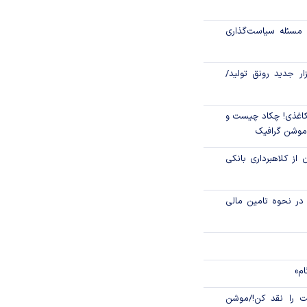
ورس با شکستن سقف
مسئله سیاست‌گذاری
 «پی‌پاد»؛ تجربه‌ای
زار جدید رونق تولید/
مند در خریدهای
اغذی! چکاد چیست و
/موشن گرافیک
 از کلاهبرداری بانکی
م در نحوه تامین مالی
ام»
 را نقد کن!/موشن