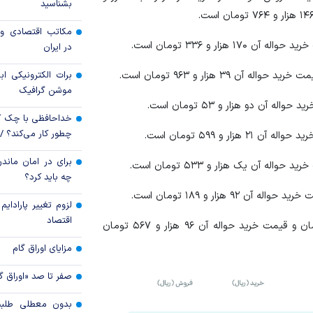
بشناسید
پایان هفته کاری ب
مکاتب اقتصادی و 
۵.۴ میلیون واحد
در ایران
پرداخت بدون کارت با
برات الکترونیکی اب
سریع، امن و هوش
موشن گرافیک
حضوری
خداحافظی با چک ک
چطور کار می‌کند؟ 
برای در امان ماندن
چه باید کرد؟
لزوم تغییر پارادای
اقتصاد
نرخ فروش حواله هزار وون کره جنوبی ۹۷ هزار و ۴۴۴ تومان و قیمت خرید حواله آن ۹۶ هزار و ۵۶۷ تومان
مزایای اوراق گام
صفر تا صد «اوراق گ
بدون معطلی طلبت