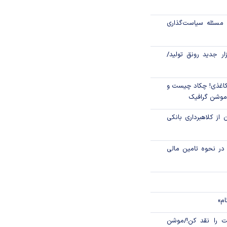
 مرکزی در شرایط
مسئله سیاست‌گذاری
رکز مبادله ایران؛
زار جدید رونق تولید/
اغذی! چکاد چیست و
/موشن گرافیک
 از کلاهبرداری بانکی
م در نحوه تامین مالی
ام»
 را نقد کن!/موشن