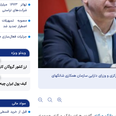
تهاتر ۶۷۳
شرکت‌های تراستی
مصوبه تسهیلات 
اضطرار تمدید شد
جزئیات فعال‌سازی «
استفاده واردکنندگا
ویدئو ویژه
شد
ارز کشور گروگان کا
رالی وال‌استریت، آسی
زی و وزرای دارایی سازمان همکاری شانگهای
کیف پول ایران چیه
جهان با افزایش 
مواجه است
سواد مالی
تأمی
توسط بانک مسکن
پروژه‌ها در اولویت قر
ل بانک مرکزی
گفت: هیات بانک مرکزی جمهوری