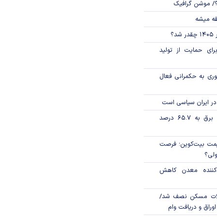
؟/ موشن گرافیک
قه میشه
؟
رای حمایت از تولید
وری به حکمرانی فعال
در ایران سیاسی است
تورم فصلی بخش برق به ۶۵.۷ درصد
ی قیمت بیت‌کوین؛ فرصت
ولی؟
دکننده معدن کاهش
لات مسکن نصف شد/
وراق و دریافت وام