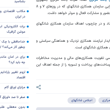
بشناسید
اسلامی ایران در نشست روسای بانک‌های مرکزی و وزرای دارایی سازمان همکاری شانگهای که در روز‌های ۷ و ۸
اولویت‌های بانک
مکاتب اقتصادی و 
 حضور و مشارکت فعال و موثر خواهد داشت.
اقتصاد جنگی
در ایران
تماد و در چارچوب اهداف سازمان همکاری شانگهای
قیمت دلار و یورو م
برات الکترونیکی اب
امروز پنجشنبه ۱۵ مرداد ۱۴۰۵
موشن گرافیک
ایدار نیازمند همکاری نزدیک و هماهنگی سیاستی و
خداحافظی با چک ک
چطور کار می‌کند؟ 
ن همکاری شانگهای است.
برای در امان ماندن
رسی تقویت همکاری‌های مالی و مدیریت مخاطرات
چه باید کرد؟
رساخت‌های پرداخت و تسویه را از جمله اهداف این
لزوم تغییر پارادای
اقتصاد
مزایای اوراق گام
صفر تا صد «اوراق گ
مرکزی
اجلاس شانگهای
بدون معطلی طلبت