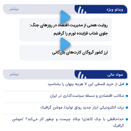
درباره 
بیشتر
ویدئو ویژه
روایت همتی از مدیریت اقتصاد در روزهای جنگ:
جلوی شتاب فزاینده تورم را گرفتیم
Play
Video
ارز کشور گروگان کارت‌های بازرگانی
Play
درباره
بیشتر
سواد مالی
Video
قبل از خرید قسطی این ۷ هزینه پنهان را بشناسید
مکاتب اقتصادی و مسئله سیاست‌گذاری در ایران
برات الکترونیکی ابزار جدید رونق تولید/ موشن گرافیک
خداحافظی با چک کاغذی! چکاد چیست و چطور کار می‌کند؟ /موشن
گرافیک