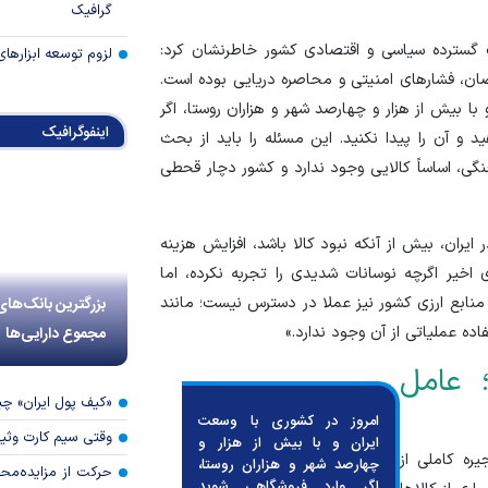
گرافیک
ت گسترده سیاسی و اقتصادی کشور خاطرنشان کرد:
لزوم توسعه ابزارهای
 فشار‌های امنیتی و محاصره دریایی بوده است.
با بیش از هزار و چهارصد شهر و هزاران روستا، اگر
اینفوگرافیک
 و آن را پیدا نکنید. این مسئله را باید از بحث
نگی، اساساً کالایی وجود ندارد و کشور دچار قحطی
یران، بیش از آنکه نبود کالا باشد، افزایش هزینه
ی اخیر اگرچه نوسانات شدیدی را تجربه نکرده، اما
منابع ارزی کشور نیز عملا در دسترس نیست؛ مانند
بزرگترین بانک‌های
ده عملیاتی از آن وجود ندارد.»
مجموع دارایی‌ها
 عامل
«کیف پول ایران» 
امروز در کشوری با وسعت
وقتی سیم کارت وثی
ایران و با بیش از هزار و
یره کاملی از
چهارصد شهر و هزاران روستا،
حرکت از مزایده‌مح
اگر وارد فروشگاهی شوید