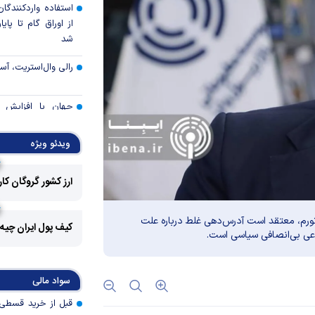
استفاده واردکنندگا
شد
رالی وال‌استریت، آسی
جهان با افزایش 
مواجه است
ویدئو ویژه
تأمی
توسط بانک مسکن
ارز کشور گروگان کا
پروژه‌ها در اولویت قر
اولویت‌های بانک
تورم، معتقد است آدرس‌دهی غلط درباره علت
اقتصاد جنگی
کیف پول ایران چیه
وعی بی‌انصافی سیاسی است.
قیمت دلار و یورو م
امروز پنجشنبه ۱۵ مرداد ۱۴۰۵
سواد مالی
سقوط ارزهای صادر
کارت‌های بازرگانی