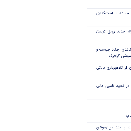
تگی طلا در بازار‌
مسئله سیاست‌گذاری
۲۲۰۰ میلیارد ریال وام ودیعه
زار جدید رونق تولید/
دیدگان جنگ در
اغذی! چکاد چیست و
/موشن گرافیک
 از کلاهبرداری بانکی
م در نحوه تامین مالی
ام»
 را نقد کن!/موشن