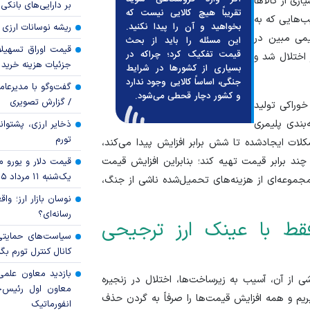
ری از کالا‌ها
بر دارایی‌های بانکی
تقریباً هیچ کالایی نیست که
ب‌هایی که به
بخواهید و آن را پیدا نکنید.
ریشه نوسانات ارزی 
یمی مبین در
این مسئله را باید از بحث
قیمت اوراق تسهی
قیمت تفکیک کرد؛ چراکه در
اختلال شد و
جزئیات هزینه خرید ا
بسیاری از کشور‌ها در شرایط
جنگی، اساساً کالایی وجود ندارد
گفت‌وگو با مدیرعا
و کشور دچار قحطی می‌شود.
/ گزارش تصویری
وراکی تولید
‌بندی پلیمری
ذخایر ارزی، پشتوانه 
تورم
لات ایجادشده تا شش برابر افزایش پیدا می‌کند،
د برابر قیمت تهیه کند؛ بنابراین افزایش قیمت
قیمت دلار و یورو مرک
یک‌شنبه ۱۱ مرداد ۱۴۰۵
مجموعه‌ای از هزینه‌های تحمیل‌شده ناشی از جنگ،
نوسان بازار ارز؛ و
رسانه‌ای؟
فقط با عینک ارز ترجیحی
سیاست‌های حمایتی 
کانال کنترل تورم بگ
بازدید معاون علمی
شی از آن، آسیب به زیرساخت‌ها، اختلال در زنجیره
معاون اول رئیس‌
ریم و همه افزایش قیمت‌ها را صرفاً به گردن حذف
انفورماتیک