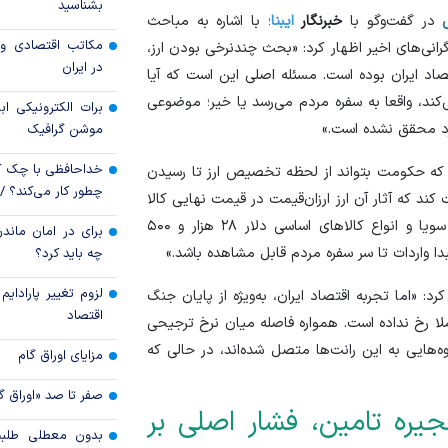
بشناسید
در گفت‌و‌گو با
خبرنگار
ایبنا
؛ با اشاره به مباحث
رکوردشکنی قیمت هف
مکاتب اقتصادی و 
رانی‌های اخیر اظهار کرد: «بحث چندنرخی بودن ارز،
جهانی
در ایران
تصاد ایران بوده است. مسئله اصلی این است که آیا
پرداخت 
‌کند، واقعا به سفره مردم می‌رسد یا خیر؛ موضوعی
برات الکترونیکی اب
مسکن به آسیب‌
رد محقق نشده است.»
موشن گرافیک
هرمزگان
خداحافظی با چک ک
ارد که حکومت بتواند از لحظه تخصیص ارز تا رسیدن
چطور کار می‌کند؟ 
 کند که آثار آن ارز ارزان‌قیمت در قیمت نهایی کالا
دیده شود. به‌عنوان مثال وقتی برای خوراک دام، کنجاله سویا و انواع کالا‌های اساسی دلار ۲۸ هزار و ۵۰۰
برای در امان ماندن
 واردات تا سر سفره مردم قابل مشاهده باشد.»
چه باید کرد؟
لزوم تغییر پارادای
ما تجربه اقتصاد ایران، به‌ویژه از پایان جنگ
اقتصاد
این اتفاق عملا رخ نداده است. همواره فاصله میان نرخ ترجیحی
روه‌هایی به این رانت‌ها متصل شده‌اند، در حالی که
مزایای اوراق گام
صفر تا صد «اوراق گ
یره تامین، فشار اصلی بر
بدون معطلی طلبت