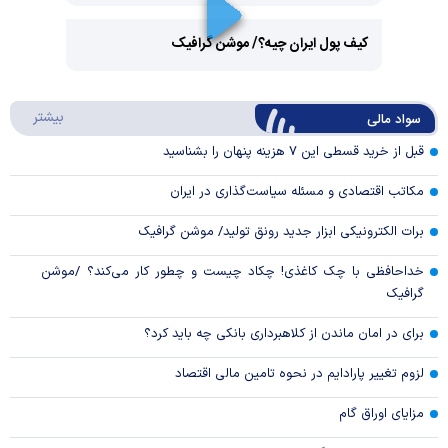
Play
کیف پول ایران چیه؟/ موشن گرافیک
Video
Play
درباره
بیشتر
سواد مالی
Video
قبل از خرید قسطی این ۷ هزینه پنهان را بشناسید
مکاتب اقتصادی و مسئله سیاست‌گذاری در ایران
برات الکترونیکی ابزار جدید رونق تولید/ موشن گرافیک
خداحافظی با چک کاغذی! چکاد چیست و چطور کار می‌کند؟ /موشن
گرافیک
برای در امان ماندن از کلاهبرداری بانکی چه باید کرد؟
لزوم تغییر پارادایم در نحوه تامین مالی اقتصاد
مزایای اوراق گام