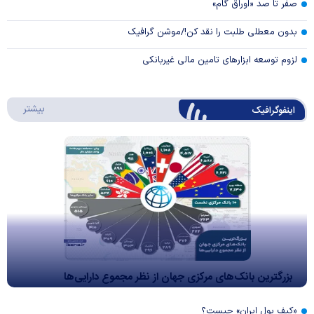
صفر تا صد «اوراق گام»
بدون معطلی طلبت را نقد کن!/موشن گرافیک
لزوم توسعه ابزارهای تامین مالی غیربانکی
درباره 
بیشتر
اینفوگرافیک
بزرگترین بانک‌های مرکزی جهان از نظر مجموع دارایی‌ها
«کیف پول ایران» چیست؟