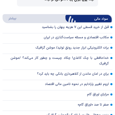
Video
Play
درباره
بیشتر
سواد مالی
Video
قبل از خرید قسطی این ۷ هزینه پنهان را بشناسید
مکاتب اقتصادی و مسئله سیاست‌گذاری در ایران
برات الکترونیکی ابزار جدید رونق تولید/ موشن گرافیک
خداحافظی با چک کاغذی! چکاد چیست و چطور کار می‌کند؟ /موشن
گرافیک
برای در امان ماندن از کلاهبرداری بانکی چه باید کرد؟
لزوم تغییر پارادایم در نحوه تامین مالی اقتصاد
مزایای اوراق گام
صفر تا صد «اوراق گام»
بدون معطلی طلبت را نقد کن!/موشن گرافیک