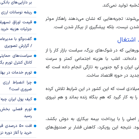
بر دارایی‌های بانکی
ک‌شبه تولید نمی‌کند.
ریشه نوسانات ارزی 
شوند؛ تجربه‌هایی که نشان می‌دهند راهکار موثر
قیمت اوراق تسهی
 شدن نیست، بلکه پیشگیری از بیکار شدن است.
جزئیات هزینه خرید ا
 اشتغال
گفت‌وگو با مدیرعا
/ گزارش تصویری
ایی که در شوک‌های بزرگ، سیاست بازار کار را از
سیاست‌های حمایتی 
داده‌اند، اغلب با هزینه اجتماعی کمتر و سرعت
کانال کنترل تورم بگ
گانی ایران و کره جنوبی به تازگی انجام داده است که
تورم خدمات در بهار ۱۴۰۵ چقدر شد
جدید در حوزه اقتصاد ساخت.
چرا انضباط ارزی ب
 تجربه مربوط به کشور کره جنوبی در بحران مالی ۱۹۹۷ میلادی است که این کشور در این شرایط تلاش کرده
ضروری است؟
 را به کار گیرد که هم بنگاه زنده بماند و هم نیروی
کیف پول ایران چیه
رسید
 اصلی را با پرداخت بیمه بیکاری به دوش بکشد،
افت ۵۰ درصد
شود. نتیجه این رویکرد، کاهش فشار بر صندوق‌های
خرید یا آغاز دوره نز