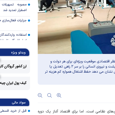
مصوبه تسهیلات 
اضطرار تمدید شد
جزئیات فعال‌سازی «
استفاده واردکنندگا
شد
ویدئو ویژه
رالی وال‌استریت، آسی
ظر اقتصادی موقعیت ویژه‌ای برای هر دولت و
ارز کشور گروگان کا
بنگاه تولیدی فراهم می کند، موقعیتی که می‌تواند آینده معیشت و نیروی انسانی را بر سر ۲ راهی تعدیل یا
جهان با افزایش 
نی نشان می دهد حفظ اشتغال همواره کم هزینه تر
مواجه است
کیف پول ایران چیه
تأمی
توسط بانک مسکن
پروژه‌ها در اولویت قر
سواد مالی
اولویت‌های بانک
های نظامی است، اما برای اقتصاد آغاز یک دوره
اقتصاد جنگی