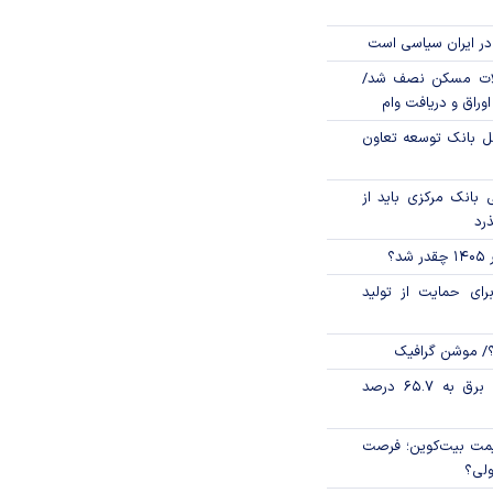
در ایران سیاسی است
لات مسکن نصف شد/
وراق و دریافت وام
مل بانک توسعه تعاون
بانک مرکزی باید از
ذرد
؟
رای حمایت از تولید
؟/ موشن گرافیک
تورم فصلی بخش برق به ۶۵.۷ درصد
ی قیمت بیت‌کوین؛ فرصت
ولی؟