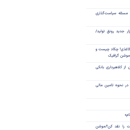
رکز مبادله ایران؛
مسئله سیاست‌گذاری
اتی در سیاهچاله
زار جدید رونق تولید/
اغذی! چکاد چیست و
/موشن گرافیک
 از کلاهبرداری بانکی
م در نحوه تامین مالی
ام»
 را نقد کن!/موشن