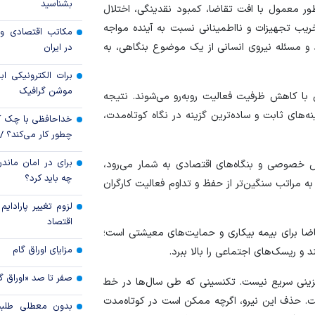
بشناسید
طور معمول با افت تقاضا، کمبود نقدینگی، اختلال
قیمت دلار و یورو م
خریب تجهیزات و نااطمینانی نسبت به آینده مواجه
مکاتب اقتصادی و 
امروز پنجشنبه ۱۵ مرداد ۱۴۰۵
رد و مسئله نیروی انسانی از یک موضوع بنگاهی، به
در ایران
سقوط ارزهای صادر
برات الکترونیکی اب
کارت‌های بازرگانی
موشن گرافیک
 با کاهش ظرفیت فعالیت روبه‌رو می‌شوند. نتیجه
های ثابت و ساده‌ترین گزینه در نگاه کوتاه‌مدت،
خداحافظی با چک ک
چطور کار می‌کند؟ 
برای در امان ماندن
ش خصوصی و بنگاه‌های اقتصادی به شمار می‌رود،
چه باید کرد؟
ه مراتب سنگین‌تر از حفظ و تداوم فعالیت کارگران
لزوم تغییر پارادای
اقتصاد
قاضا برای بیمه بیکاری و حمایت‌های معیشتی است؛
مزایای اوراق گام
و ریسک‌های اجتماعی را بالا ببرد.
صفر تا صد «اوراق گ
زینی سریع نیست. تکنسینی که طی سال‌ها در خط
ت. حذف این نیرو، اگرچه ممکن است در کوتاه‌مدت
بدون معطلی طلبت