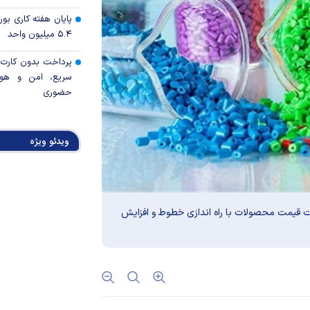
پایان هفته کاری ب
۵.۴ میلیون واحد
پرداخت بدون کارت با
سریع، امن و هوش
حضوری
مسیر تازه تامین ارز 
ویدئو ویژه
بانک جهانی: هو
نجات» اقتصادهای ک
مهمانی ۱۲
ت قیمت محصولات با راه اندازی خطوط و افزایش
ایران/ حمایت از اقشا
بسته‌های معیشتی
بازارهای آسیا صعود 
تغییر زمان‌بندی ش