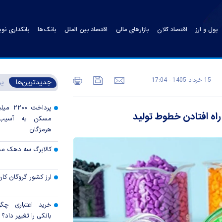
پول و ارز
اقتصاد کلان
بازارهای مالی
اقتصاد بین الملل
بانک‌ها
بانکداری نو
15 خرداد 1405 - 17:04
جدیدترین‌ها
پر
پرداخت 
ه افتادن خطوط تولید
مسکن به آسیب‌
هرمزگان
کالابرگ سه دهک م
ارز کشور گروگان کار
خرید اعتباری چگو
بانکی را تغییر داد؟