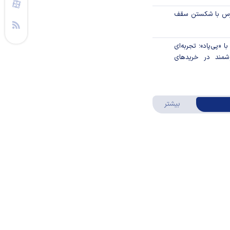
ورس با شکستن سقف
 «پی‌پاد»؛ تجربه‌ای
مند در خریدهای
باز شد
درباره ویدئو ویژه
بیشتر
ش مصنوعی «راه
م‌درآمد است
 هزار نفری بانک صادرات
ر کم‌درآمد با توزیع
کردند
ارژ کالابرگ/ برخی