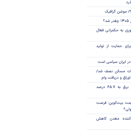
ذرد
؟/ موشن گرافیک
؟
وری به حکمرانی فعال
رای حمایت از تولید
در ایران سیاسی است
لات مسکن نصف شد/
وراق و دریافت وام
تورم فصلی بخش برق به ۶۵.۷ درصد
ی قیمت بیت‌کوین؛ فرصت
ولی؟
دکننده معدن کاهش