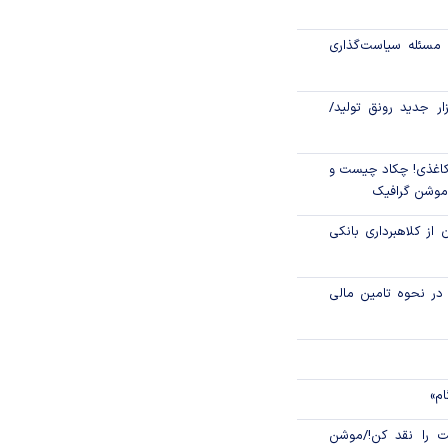
رکز مبادله ایران؛
مسئله سیاست‌گذاری
اتی در سیاهچاله
زار جدید رونق تولید/
اغذی! چکاد چیست و
/موشن گرافیک
 از کلاهبرداری بانکی
م در نحوه تامین مالی
ام»
 را نقد کن!/موشن