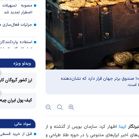
مصوبه تسهیلات 
اضطرار تمدید شد
جزئیات فعال‌سازی «
استفاده واردکنندگا
شد
ویدئو ویژه
رالی وال‌استریت، آسی
بزرگ‌ترین صندوق طلای ایران از نظر اندازه دارایی در میان ۱۰ صندوق برتر جهان قرار دارد که نشان‌دهنده
ارز کشور گروگان کا
ا است.
جهان با افزایش 
مواجه است
کیف پول ایران چیه
تأمی
توسط بانک مسکن
پروژه‌ها در اولویت قر
سواد مالی
برنگار
ایبنا
اظهار کرد: سازمان بورس از گذشته و از
اولویت‌های بانک
ای اخیر ابزار‌های متنوعی را در حوزه طلا طراحی و
اقتصاد جنگی