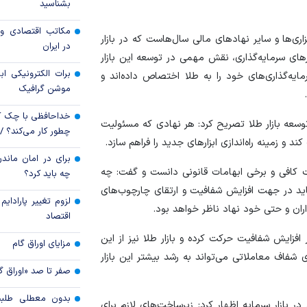
بشناسید
قیمت دلار و یورو م
مکاتب اقتصادی و 
ری‌ها و سایر نهاد‌های مالی سال‌هاست که در بازار
امروز پنجشنبه ۱۵ مرداد ۱۴۰۵
در ایران
ار‌های سرمایه‌گذاری، نقش مهمی در توسعه این بازار
سقوط ارزهای صادر
برات الکترونیکی اب
مایه‌گذاری‌های خود را به طلا اختصاص داده‌اند و
کارت‌های بازرگانی
موشن گرافیک
خداحافظی با چک ک
توسعه بازار طلا تصریح کرد: هر نهادی که مسئولیت
چطور کار می‌کند؟ 
د و زمینه راه‌اندازی ابزار‌های جدید را فراهم سازد.
برای در امان ماندن
یت کافی و برخی ابهامات قانونی دانست و گفت: چه
چه باید کرد؟
اید در جهت افزایش شفافیت و ارتقای چارچوب‌های
لزوم تغییر پارادای
اران و حتی خود نهاد ناظر خواهد بود.
اقتصاد
افزایش شفافیت حرکت کرده و بازار طلا نیز از این
مزایای اوراق گام
 شفاف معاملاتی می‌تواند به رشد بیشتر این بازار
صفر تا صد «اوراق گ
بدون معطلی طلبت
ر بازار سرمایه اظهار کرد: زیرساخت‌های لازم برای