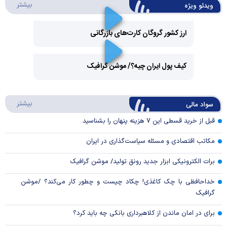
درباره 
بیشتر
ویدئو ویژه
ارز کشور گروگان کارت‌های بازرگانی
Play
کیف پول ایران چیه؟/ موشن گرافیک
Video
Play
درباره
بیشتر
سواد مالی
Video
قبل از خرید قسطی این ۷ هزینه پنهان را بشناسید
مکاتب اقتصادی و مسئله سیاست‌گذاری در ایران
برات الکترونیکی ابزار جدید رونق تولید/ موشن گرافیک
خداحافظی با چک کاغذی! چکاد چیست و چطور کار می‌کند؟ /موشن
گرافیک
برای در امان ماندن از کلاهبرداری بانکی چه باید کرد؟