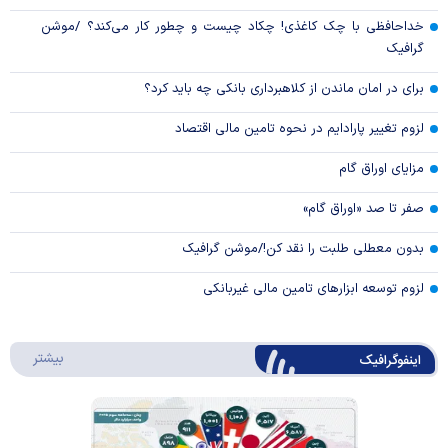
خداحافظی با چک کاغذی! چکاد چیست و چطور کار می‌کند؟ /موشن
گرافیک
برای در امان ماندن از کلاهبرداری بانکی چه باید کرد؟
لزوم تغییر پارادایم در نحوه تامین مالی اقتصاد
مزایای اوراق گام
صفر تا صد «اوراق گام»
بدون معطلی طلبت را نقد کن!/موشن گرافیک
لزوم توسعه ابزارهای تامین مالی غیربانکی
درباره 
بیشتر
اینفوگرافیک