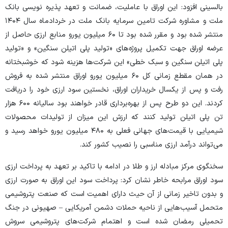
بالسینی افزود: این اوراق با عاملیت، ضمانت و تعهد پذیره نویسی بانک
ملت و مشاوره شرکت تامین سرمایه بانک ملت در خردادماه سال ۱۴۰۴
منتشر شده بود و مقرر شده بود تا ۶۰ میلیون یورو منابع ارزی حاصل از
عرضه اوراق جهت تکمیل پروژه‌های «تولید پلی اتیلن سنگین» و «تولید
پلی اتیلن سنگین و سبک خطی» این شرکت‌ها هزینه شود که خوشبختانه
در همان مقطع زمانی کل ۶۰ میلیون یورو اوراق منتشر شده به فروش
رفت و پس از یکسال خریداران اوراق، نخستین سود ارزی خود را دریافت
کردند. این دو طرح پس از بهره‌برداری قادر خواهند بود سالیانه ۶۰۰ هزار
تن پلی اتیلن تولید کنند که ارزش این میزان از تولیدات محصولات
شیمیایی با قیمت‌های جهانی فعلی به ۴۸۰ میلیون یورو خواهد رسید و
می‌تواند درآمد ارزی مناسبی را نصیب کشور کند.
سخنگوی مرکز مبادله ارز و طلا در ادامه با تاکید بر تعهد به پرداخت ارزی
سود اوراق مرابحه خاطر نشان کرد: پرداخت سود این اوراق به صورت ارزی
و بدون تاخیر زمانی از آن حیث دارای اهمیت است که صنعت پتروشیمی
متحمل آسیب‌هایی از ناحیه حملات دشمن آمریکایی – صهیونی در جنگ
تحمیلی رمضان شده است و اهتمام شرکت‌های پتروشیمی سروش