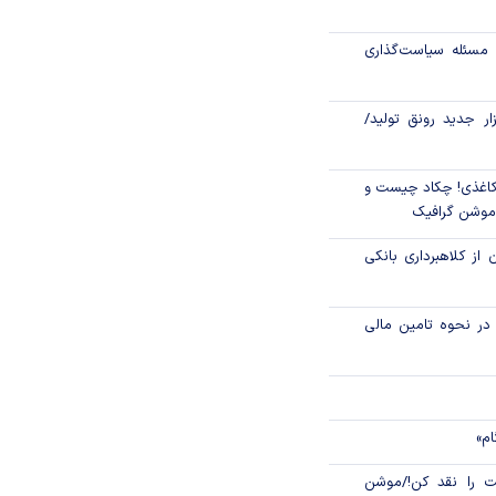
تگی طلا در بازار‌
مسئله سیاست‌گذاری
۲۲۰۰ میلیارد ریال وام ودیعه
زار جدید رونق تولید/
دیدگان جنگ در
اغذی! چکاد چیست و
/موشن گرافیک
 از کلاهبرداری بانکی
م در نحوه تامین مالی
ام»
 را نقد کن!/موشن