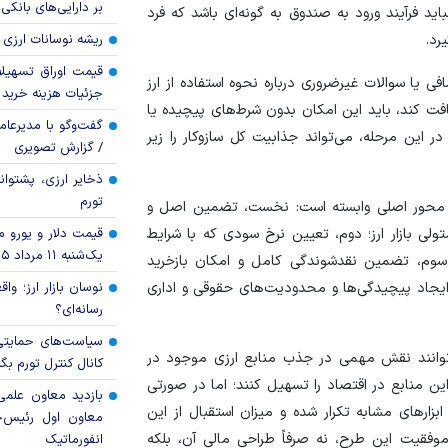
بر دارایی‌های بانکی
باید فرآیند ورود به صندوق به گونه‌ای باشد که فرد
رد.
ریشه نوسانات ارزی 
قیمت اوراق تسهی
ی یا سوالات غیرضروری درباره نحوه استفاده از ارز
جزئیات هزینه خرید ا
یافت کند، باید این امکان بدون شرط‌های پیچیده یا
گفت‌وگو با مدیرعا
در این مرحله، می‌تواند جذابیت کل سازوکار را زیر
/ گزارش تصویری
ذخایر ارزی، پشتوانه 
تورم
 مجموع؛ موفقیت صندوق‌های سرمایه‌گذاری ارزی به ۴ محور اصلی وابسته است: نخست، تضمین اصل و
ی بازار ارز؛ دوم، تعیین نرخ سودی که با شرایط
قیمت دلار و یورو مرک
یک‌شنبه ۱۱ مرداد ۱۴۰۵
 سوم، تضمین نقدشوندگی کامل و امکان بازخرید
ایجاد پیچیدگی‌ها و محدودیت‌های حقوقی و اداری
نوسان بازار ارز؛ و
رسانه‌ای؟
سیاست‌های حمایتی 
ا می‌توانند نقش مهمی در جذب منابع ارزی موجود در
کانال کنترل تورم بگ
 این منابع در اقتصاد را تسهیل کنند؛ اما در صورتی
بازدید معاون علمی
زار‌های مشابه تکرار شده و میزان استقبال از این
معاون اول رئیس‌
وفقیت این طرح، نه صرفاً طراحی مالی آن، بلکه
انفورماتیک