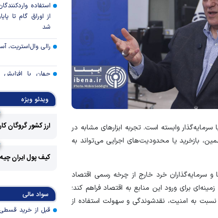
استفاده واردکنندگا
شد
رالی وال‌استریت، آسی
جهان با افزایش 
مواجه است
ویدئو ویژه
تأمی
توسط بانک مسکن
ارز کشور گروگان کا
پروژه‌ها در اولویت قر
رمایه‌گذار وابسته است. تجربه ابزار‌های مشابه در
ن، بازخرید یا محدودیت‌های اجرایی می‌تواند به
اولویت‌های بانک
اقتصاد جنگی
کیف پول ایران چیه
 و سرمایه‌گذاران خرد خارج از چرخه رسمی اقتصاد
قیمت دلار و یورو م
امروز پنجشنبه ۱۵ مرداد ۱۴۰۵
مینه‌ای برای ورود این منابع به اقتصاد فراهم کند؛
سواد مالی
ار نسبت به امنیت، نقدشوندگی و سهولت استفاده از
سقوط ارزهای صادر
کارت‌های بازرگانی