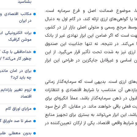
بشناسید
ها، موضوع ضمانت اصل و فرع سرمایه است.
رکوردشکنی قیمت هف
مکاتب اقتصادی و 
جهانی
یا گواهی‌های ارزی ارائه کند، در گام اول به دنبال
در ایران
ط مرجع رسمی و متولی اصلی بازار ارز در کشور،
پرداخت 
برات الکترونیکی اب
ت است که اگر ضامن این ابزار نهادی غیر از بانک
مسکن به آسیب‌
موشن گرافیک
هرمزگان
 می‌کند. در نتیجه، نه تنها جذابیت این صندوق
زی نیز به شدت تحت تأثیر قرار می‌گیرد. از این
خداحافظی با چک ک
چطور کار می‌کند؟ 
ساسی و غیرقابل جایگزین در طراحی این ابزار
برای در امان ماندن
چه باید کرد؟
های ارزی است. بدیهی است که سرمایه‌گذار زمانی
بازدهی آن متناسب با شرایط اقتصادی و انتظارات
لزوم تغییر پارادای
اقتصاد
ول در ذهن سرمایه‌گذار باشد، عملاً انگیزه‌ای برای
فعلی باقی خواهند ماند. در مقابل، اگر نرخ سود
مزایای اوراق گام
شد، این ابزار می‌تواند به بستری برای تجهیز منابع
صفر تا صد «اوراق گ
شرایط واقعی اقتصاد، یکی از ارکان تعیین‌کننده در
بدون معطلی طلبت