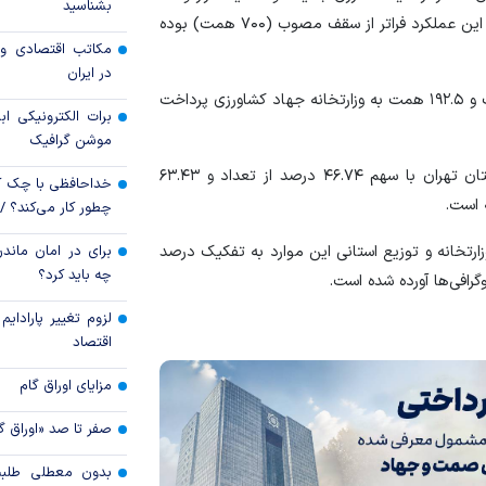
بشناسید
شرکت‌های تراستی
همت تسهیلات به ۲۵ هزار و ۵۴۸ مشمول پرداخت کرد که این عملکرد فراتر از سقف مصوب (۷۰۰ همت) بوده
مکاتب اقتصادی و 
مصوبه تسهیلات 
در ایران
اضطرار تمدید شد
از این میزان حدود ۸۴۲ همت به مشمولان وزارتخانه صمت و ۱۹۲.۵ همت به وزارتخانه جهاد کشاورزی پرداخت
برات الکترونیکی اب
موشن گرافیک
آمار‌های توزیع استانی این تسهیلات نشان می‌دهد که استان تهران با سهم ۴۶.۷۴ درصد از تعداد و ۶۳.۴۳
خداحافظی با چک ک
 است.
چطور کار می‌کند؟ 
ارتخانه و توزیع استانی این موارد به تفکیک درصد
برای در امان ماندن
چه باید کرد؟
رافی‌ها آورده شده است.
لزوم تغییر پارادای
اقتصاد
مزایای اوراق گام
صفر تا صد «اوراق گ
بدون معطلی طلبت