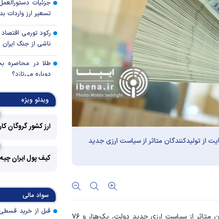
جزئیات دستورالعمل 
تسعیر ارز واردات بدو
رکود تورمی اقتصاد 
ناشی از جنگ ایران
طلا در محاصره بحرا
دوباره می‌تازد؟
بدون اصلاحات ساخ
ویدئو ویژه
ممکن نیست
بانک تجارت، تأمین
ارز کشور گروگان کا
بازسازی فاز‌های ۴ و ۵ پارس جنوبی
یلات به ۲۵ هزار و ۵۴۸ با هدف حمایت از تولیدکنندگان متاثر از سیاست ارزی جدید
خدمات چک در بان
کیف پول ایران چیه
امن و یکپارچه
آمادگی ایران برای
سواد مالی
صنعتی پروژه‌محور 
تهاتر ۶۷۳
؛ شبکه بانکی با هدف حمایت از تولیدکنندگان متاثر از سیاست ارزی جدید دولت، یک‌هزار و ۷۶