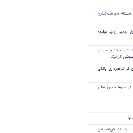
مسئله سیاست‌گذاری
گمرکی در شرایط
زار جدید رونق تولید/
اغذی! چکاد چیست و
/موشن گرافیک
 از کلاهبرداری بانکی
م در نحوه تامین مالی
ام»
 را نقد کن!/موشن