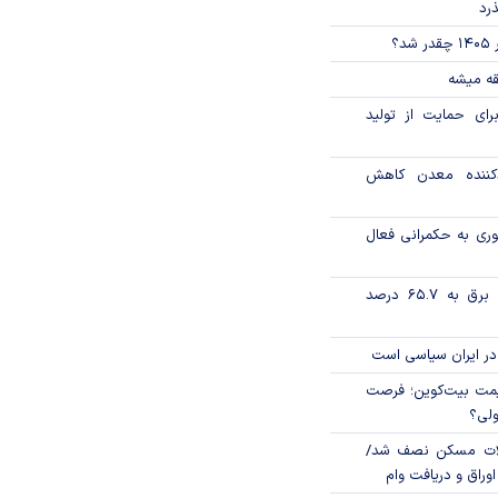
ذرد
؟
قه میشه
رای حمایت از تولید
دکننده معدن کاهش
وری به حکمرانی فعال
تورم فصلی بخش برق به ۶۵.۷ درصد
در ایران سیاسی است
ی قیمت بیت‌کوین؛ فرصت
ولی؟
لات مسکن نصف شد/
وراق و دریافت وام