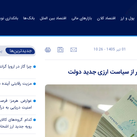
پول و ارز
اقتصاد کلان
بازارهای مالی
اقتصاد بین الملل
بانک‌ها
بانکداری نو
01 تير 1405 - 10:26
جدیدترین‌ها
پر
چرا گاز در اروپا گرا
ر از سیاست ارزی جدید دولت
مزیت رقابتی آینده
عوارض هرمز؛ فرصت 
امنیت دریایی به درآم
کدام گروه‌های کالا
رویه جدید ارز اشخ