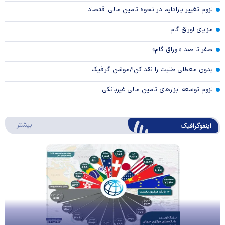
لزوم تغییر پارادایم در نحوه تامین مالی اقتصاد
مزایای اوراق گام
صفر تا صد «اوراق گام»
بدون معطلی طلبت را نقد کن!/موشن گرافیک
لزوم توسعه ابزارهای تامین مالی غیربانکی
درباره 
بیشتر
اینفوگرافیک