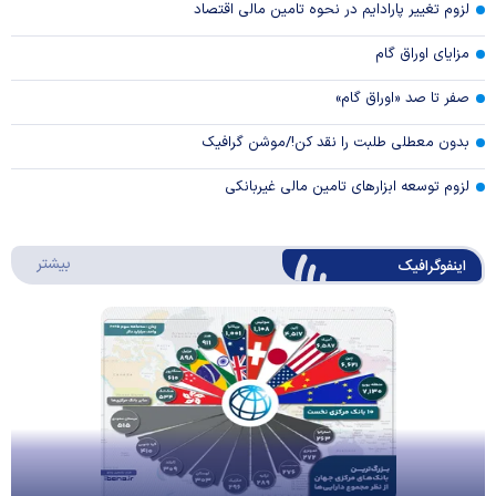
لزوم تغییر پارادایم در نحوه تامین مالی اقتصاد
مزایای اوراق گام
صفر تا صد «اوراق گام»
بدون معطلی طلبت را نقد کن!/موشن گرافیک
لزوم توسعه ابزارهای تامین مالی غیربانکی
درباره 
بیشتر
اینفوگرافیک