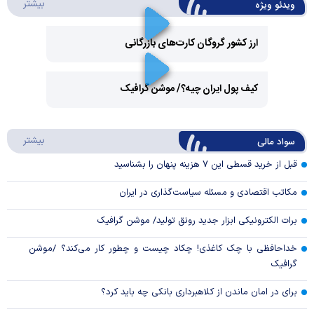
درباره 
بیشتر
ویدئو ویژه
ارز کشور گروگان کارت‌های بازرگانی
Play
کیف پول ایران چیه؟/ موشن گرافیک
Video
Play
درباره
بیشتر
سواد مالی
Video
قبل از خرید قسطی این ۷ هزینه پنهان را بشناسید
مکاتب اقتصادی و مسئله سیاست‌گذاری در ایران
برات الکترونیکی ابزار جدید رونق تولید/ موشن گرافیک
خداحافظی با چک کاغذی! چکاد چیست و چطور کار می‌کند؟ /موشن
گرافیک
برای در امان ماندن از کلاهبرداری بانکی چه باید کرد؟