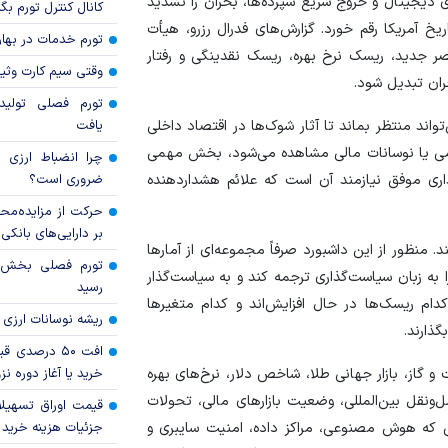
ی دیجیتال و خروج سریع سپرده‌ها، بحران را تشدید
کانال کنترل تورم بگ
یخ آمریکا رقم خورد. گزارش‌های فدرال رزرو، هیأت
تورم خدمات در بهار ۱۴۰۵ چقدر شد
عصر جدید، ریسک نرخ بهره، ریسک نقدینگی و رفتار
وقتی سیم کارت وثی
حران تبدیل شود.
تورم فصلی تولی
اند منتظر بماند تا آثار شوک‌ها در اقتصاد داخلی
یافت
 تورمی یا نوسانات مالی مشاهده می‌شود، بخش مهمی
چرا انضباط ارزی ب
ری موفق نیازمند آن است که علائم هشداردهنده
ضروری است؟
حرکت از مزایده‌مح
بر دارایی‌های بانکی
منظور از این داشبورد صرفاً مجموعه‌ای از آمار‌ها
ا به زبان سیاست‌گذاری ترجمه کند و به سیاست‌گذار
رسید
م ریسک‌ها در حال افزایش‌اند و کدام متغیر‌ها
ریشه نوسانات ارزی 
گذارند.
افت ۵۰ درصد
و گاز، بازار جهانی طلا، شاخص دلار، نرخ‌های بهره
خرید یا آغاز دوره نز
ونقل بین‌المللی، وضعیت بازار‌های مالی، تحولات
قیمت اوراق تسهی
یی که هوش مصنوعی، مراکز داده، امنیت سایبری و
جزئیات هزینه خرید ا