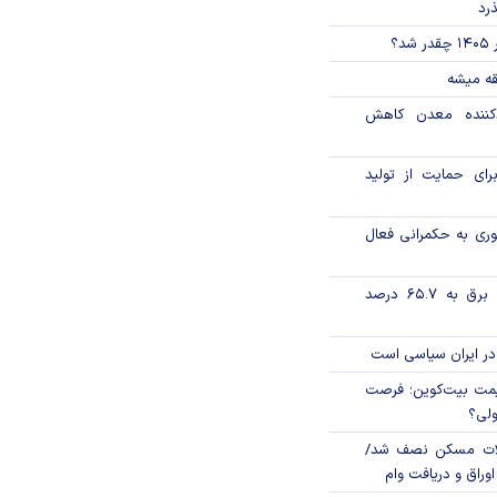
ذرد
؟
قه میشه
دکننده معدن کاهش
رای حمایت از تولید
وری به حکمرانی فعال
تورم فصلی بخش برق به ۶۵.۷ درصد
در ایران سیاسی است
ی قیمت بیت‌کوین؛ فرصت
ولی؟
لات مسکن نصف شد/
وراق و دریافت وام