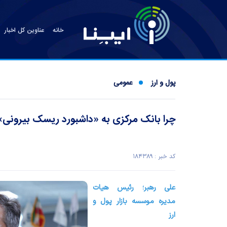
خانه
عناوین کل اخبار
پول و ارز
عمومی
چرا بانک مرکزی به «داشبورد ریسک بیرونی» ن
کد خبر : ۱۸۴۳۸۹
علی رهبر؛
رئیس هیات
مدیره موسسه بازار پول و
ارز