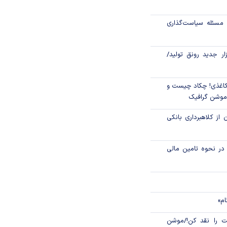
تاری، مهار تورم
مسئله سیاست‌گذاری
زار جدید رونق تولید/
اغذی! چکاد چیست و
/موشن گرافیک
 از کلاهبرداری بانکی
م در نحوه تامین مالی
ام»
 را نقد کن!/موشن