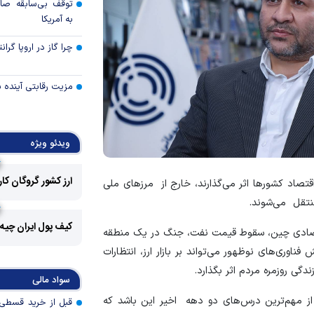
توقف بی‌سابقه صا
به آمریکا
چرا گاز در اروپا گرا
مزیت رقابتی آینده
عوارض هرمز؛ فرصت 
امنیت دریایی به درآم
ویدئو ویژه
کدام گروه‌های کالا
ارز کشور گروگان کا
صاد کشور‌ها اثر می‌گذارند، خارج از مرز‌های ملی
رویه جدید ارز اشخ
نتقل می‌شوند.
جزئیات دستورالعمل 
کیف پول ایران چیه
تسعیر ارز واردات بدو
 اقتصادی چین، سقوط قیمت نفت، جنگ در یک منطقه
اوری‌های نوظهور می‌تواند بر بازار ارز، انتظارات
رکود تورمی اقتصاد 
ندگی روزمره مردم اثر بگذارد.
ناشی از جنگ ایران
سواد مالی
طلا در محاصره بحرا
 از مهم‌ترین درس‌های دو دهه اخیر این باشد که