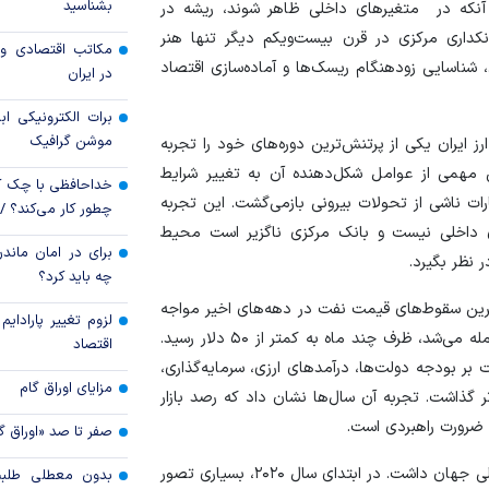
دوباره می‌تازد؟
بشناسید
نکه در متغیر‌های داخلی ظاهر شوند، ریشه در
نکداری مرکزی در قرن بیست‌ویکم دیگر تنها هنر
بدون اصلاحات ساخ
مکاتب اقتصادی و 
ناسایی زودهنگام ریسک‌ها و آماده‌سازی اقتصاد
ممکن نیست
در ایران
برات الکترونیکی اب
موشن گرافیک
یم که بازار ارز ایران یکی از پرتنش‌ترین دوره‌های خود را تجربه
ش مهمی از عوامل شکل‌دهنده آن به تغییر شرایط
خداحافظی با چک ک
ات ناشی از تحولات بیرونی بازمی‌گشت. این تجربه
چطور کار می‌کند؟ 
ی داخلی نیست و بانک مرکزی ناگزیر است محیط
برای در امان ماندن
ر نظر بگیرد.
چه باید کرد؟
 با یکی از بزرگ‌ترین سقوط‌های قیمت نفت در دهه‌های اخیر مواجه
لزوم تغییر پارادای
شد. قیمت نفت برنت که در مقاطعی بالاتر از ۱۱۰ دلار معامله می‌شد، ظرف چند ماه به کمتر از ۵۰ دلار رسید.
اقتصاد
 بر بودجه دولت‌ها، درآمد‌های ارزی، سرمایه‌گذاری،
مزایای اوراق گام
ر گذاشت. تجربه آن سال‌ها نشان داد که رصد بازار
ک ضرورت راهبردی است.
صفر تا صد «اوراق گ
همه‌گیری کرونا نیز درس مهم دیگری برای سیاست‌گذاران پولی جهان داشت. در ابتدای سال ۲۰۲۰، بسیاری تصور
بدون معطلی طلبت