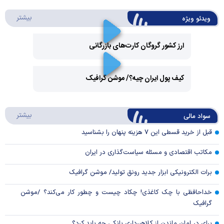
درباره 
بیشتر
ویدئو ویژه
ارز کشور گروگان کارت‌های بازرگانی
Play
کیف پول ایران چیه؟/ موشن گرافیک
Video
Play
درباره
بیشتر
سواد مالی
Video
قبل از خرید قسطی این ۷ هزینه پنهان را بشناسید
مکاتب اقتصادی و مسئله سیاست‌گذاری در ایران
برات الکترونیکی ابزار جدید رونق تولید/ موشن گرافیک
خداحافظی با چک کاغذی! چکاد چیست و چطور کار می‌کند؟ /موشن
گرافیک
برای در امان ماندن از کلاهبرداری بانکی چه باید کرد؟