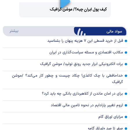
Play
کیف پول ایران چیه؟/ موشن گرافیک
Video
Play
درباره
بیشتر
سواد مالی
Video
قبل از خرید قسطی این ۷ هزینه پنهان را بشناسید
مکاتب اقتصادی و مسئله سیاست‌گذاری در ایران
برات الکترونیکی ابزار جدید رونق تولید/ موشن گرافیک
خداحافظی با چک کاغذی! چکاد چیست و چطور کار می‌کند؟ /موشن
گرافیک
برای در امان ماندن از کلاهبرداری بانکی چه باید کرد؟
لزوم تغییر پارادایم در نحوه تامین مالی اقتصاد
مزایای اوراق گام
صفر تا صد «اوراق گام»