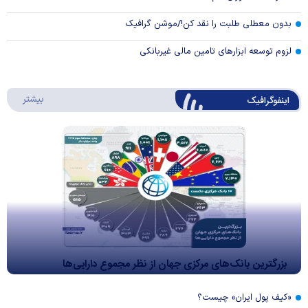
بدون معطلی طلبت را نقد کن!/موشن گرافیک
لزوم توسعه ابزارهای تامین مالی غیربانکی
درباره 
بیشتر
اینفوگرافیک
بزرگترین بانک‌های مرکزی جهان از نظر مجموع دارایی‌ها
«کیف پول ایران» چیست؟