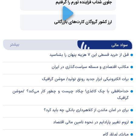
جلوی شتاب فزاینده تورم را گرفتیم
Play
Video
ارز کشور گروگان کارت‌های بازرگانی
Play
درباره
بیشتر
سواد مالی
Video
قبل از خرید قسطی این ۷ هزینه پنهان را بشناسید
مکاتب اقتصادی و مسئله سیاست‌گذاری در ایران
برات الکترونیکی ابزار جدید رونق تولید/ موشن گرافیک
خداحافظی با چک کاغذی! چکاد چیست و چطور کار می‌کند؟ /موشن
گرافیک
برای در امان ماندن از کلاهبرداری بانکی چه باید کرد؟
لزوم تغییر پارادایم در نحوه تامین مالی اقتصاد
مزایای اوراق گام