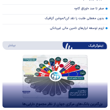
صفر تا صد «اوراق گام»
بدون معطلی طلبت را نقد کن!/موشن گرافیک
لزوم توسعه ابزارهای تامین مالی غیربانکی
درباره 
بیشتر
اینفوگرافیک
بزرگترین بانک‌های مرکزی جهان از نظر مجموع دارایی‌ها