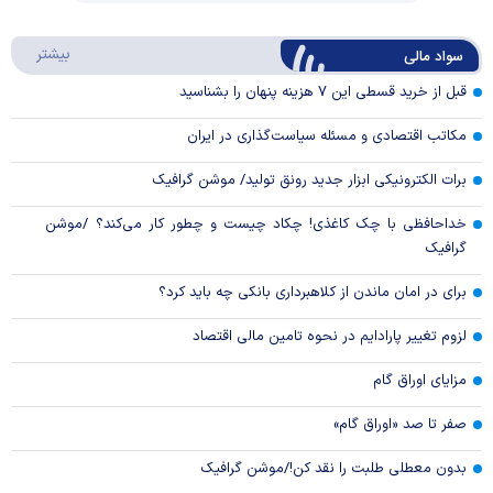
Play
درباره
بیشتر
سواد مالی
Video
قبل از خرید قسطی این ۷ هزینه پنهان را بشناسید
مکاتب اقتصادی و مسئله سیاست‌گذاری در ایران
برات الکترونیکی ابزار جدید رونق تولید/ موشن گرافیک
خداحافظی با چک کاغذی! چکاد چیست و چطور کار می‌کند؟ /موشن
گرافیک
برای در امان ماندن از کلاهبرداری بانکی چه باید کرد؟
لزوم تغییر پارادایم در نحوه تامین مالی اقتصاد
مزایای اوراق گام
صفر تا صد «اوراق گام»
بدون معطلی طلبت را نقد کن!/موشن گرافیک