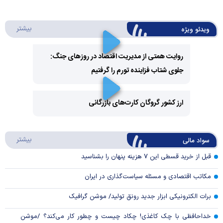
درباره 
بیشتر
ویدئو ویژه
روایت همتی از مدیریت اقتصاد در روزهای جنگ:
جلوی شتاب فزاینده تورم را گرفتیم
Play
Video
ارز کشور گروگان کارت‌های بازرگانی
Play
درباره
بیشتر
سواد مالی
Video
قبل از خرید قسطی این ۷ هزینه پنهان را بشناسید
مکاتب اقتصادی و مسئله سیاست‌گذاری در ایران
برات الکترونیکی ابزار جدید رونق تولید/ موشن گرافیک
خداحافظی با چک کاغذی! چکاد چیست و چطور کار می‌کند؟ /موشن