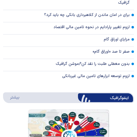
گرافیک
برای در امان ماندن از کلاهبرداری بانکی چه باید کرد؟
لزوم تغییر پارادایم در نحوه تامین مالی اقتصاد
مزایای اوراق گام
صفر تا صد «اوراق گام»
بدون معطلی طلبت را نقد کن!/موشن گرافیک
لزوم توسعه ابزارهای تامین مالی غیربانکی
درباره 
بیشتر
اینفوگرافیک