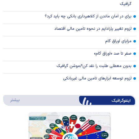
گرافیک
برای در امان ماندن از کلاهبرداری بانکی چه باید کرد؟
لزوم تغییر پارادایم در نحوه تامین مالی اقتصاد
مزایای اوراق گام
صفر تا صد «اوراق گام»
بدون معطلی طلبت را نقد کن!/موشن گرافیک
لزوم توسعه ابزارهای تامین مالی غیربانکی
درباره 
بیشتر
اینفوگرافیک