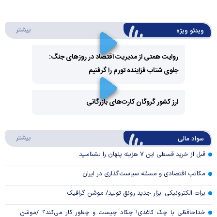
درباره 
بیشتر
ویدئو ویژه
روایت همتی از مدیریت اقتصاد در روزهای جنگ:
جلوی شتاب فزاینده تورم را گرفتیم
Play
Video
ارز کشور گروگان کارت‌های بازرگانی
Play
درباره
بیشتر
سواد مالی
Video
قبل از خرید قسطی این ۷ هزینه پنهان را بشناسید
مکاتب اقتصادی و مسئله سیاست‌گذاری در ایران
برات الکترونیکی ابزار جدید رونق تولید/ موشن گرافیک
خداحافظی با چک کاغذی! چکاد چیست و چطور کار می‌کند؟ /موشن