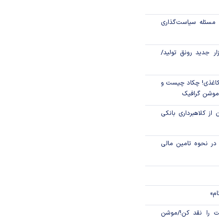
مسئله سیاست‌گذاری
ت‌های بازرگانی
نه معادلات نظام
زار جدید رونق تولید/
اغذی! چکاد چیست و
/موشن گرافیک
 از کلاهبرداری بانکی
م در نحوه تامین مالی
ام»
 را نقد کن!/موشن