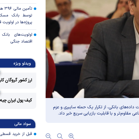
تأمی
توسط بانک مسکن
پروژه‌ها در اولویت قر
اولویت‌های بانک
اقتصاد جنگی
قیمت دلار و یورو م
امروز پنجشنبه ۱۵ مرداد ۱۴۰۵
ویدئو ویژه
سقوط ارزهای صادر
ارز کشور گروگان کا
کارت‌های بازرگانی
رکوردشکنی قیمت هف
جهانی
کیف پول ایران چیه
داده‌های بانکی، از تکرار یک حمله سایبری و عزم
پرداخت 
ی مقاوم‌تر و با قابلیت بازیابی سریع خبر داد.
مسکن به آسیب‌
سواد مالی
هرمزگان
کالابرگ سه دهک م