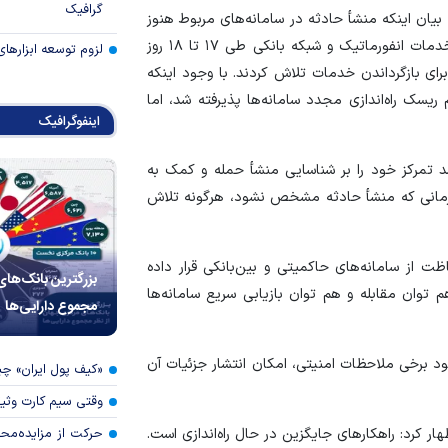
گرافیک
بیان اینکه منشأ حادثه در سامانه‌های مربوط هنوز
به‌طور کامل مشخص نشده است، گفت: همکاران شرکت خدمات انفورماتیک و شبکه بانکی طی ۱۷ تا ۱۸ روز
لزوم توسعه ابزارهای
برای بازگرداندن خدمات تلاش کردند. با وجود اینکه
سک راه‌اندازی مجدد سامانه‌ها پذیرفته شد، اما
اینفوگرافیک
 تمرکز خود را بر شناسایی منشأ حمله و کمک به
 تا زمانی که منشأ حادثه مشخص نشود، هرگونه تلاش
ت از سامانه‌های حاکمیتی و بین‌بانکی قرار داده
بزرگترین بانک‌های
م توان مقابله و هم توان بازیابی سریع سامانه‌ها
مجموع دارایی‌ها
ود برخی ملاحظات امنیتی، امکان انتشار جزئیات آن
«کیف پول ایران» 
وقتی سیم کارت وثی
حرکت از مزایده‌مح
ر کرد: راهکارهای جایگزین در حال راه‌اندازی است.