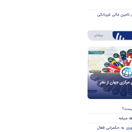
 تامین مالی غیربانکی
درباره اینفوگرافیک
بیشتر
 مرکزی جهان از نظر
چیست؟
قه میشه
وری به حکمرانی فعال