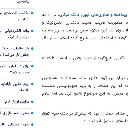
بشناسید
مکاتب اقتصادی و 
ارز کشور گروگان کار
رداخت و فناوری‌های نوین بانک مرکزی
، در ادامه
در ایران
محوریت ضریب امنیت بانکداری الکترونیک و
 از سوی یک گروه هکری مبنی بر حمله به زیر ساخت
خرید اعتباری چگو
برات الکترونیکی اب
موشن گرافیک
بانکی را تغییر داد؟
گرفته و ادعاهایی نیز مطرح کرده است، اما از نظر
خداحافظی با چک ک
چطور کار می‌کند؟ 
تاکنون هیچ‌گونه از دست رفتن یا انتشار اطلاعات
برای در امان ماندن
چه باید کرد؟
بی درباره این گروه هکری منتشر شده است. همچنین
لزوم تغییر پارادای
 شده که این حملات را به رژیم صهیونیستی منتسب
اقتصاد
مجازی به این موضوع اشاره کرده‌اند، اما اعلام
مزایای اوراق گام
صفر تا صد «اوراق گ
ی مشابه حمله‌ای بود که پیش‌تر در بانک سپه اتفاق
 نهادهای مسئول انجام شود.
بدون معطلی طلبت