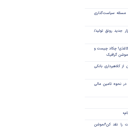
مسئله سیاست‌گذاری
ونی، سیاستی برای
زار جدید رونق تولید/
ک توسعه تعاون به
۱ مرداد، سالروز تأسیس
اغذی! چکاد چیست و
/موشن گرافیک
 از کلاهبرداری بانکی
م در نحوه تامین مالی
ام»
 را نقد کن!/موشن