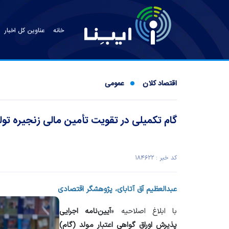
خانه
عناوین کل اخبار
اقتصاد کلان
عمومی
گام تکمیلی در تقویت تأمین مالی زنجیره تول
کد خبر : ۱۸۴۶۲۲
عبدالعظیم آق آتابای، پژوهشگر اقتصادی
با ابلاغ اصلاحیه «
آیین‌نامه اجرایی
پذیرش اوراق گواهی اعتبار مولد (گام)