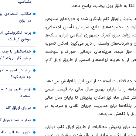
بشناسید
تولید
 اتکا به خلق پول پرقدرت پاسخ دهد.
مکاتب اقتصادی و 
افزایش سپرده قان
 پذیرش اوراق گام بازنگری شده و حوزه‌های متنوعی
در ایران
مهار تورم
رت و مجموعه‌های تابع، سازمان تأمین اجتماعی،
برات الکترونیکی اب
پیام مدیرعامل بان
، وزارت نیرو، گمرک جمهوری اسلامی ایران، بانک‌ها
موشن گرافیک
مناسبت ۵
 و شرکت‌های وابسته را دربر می‌گیرد. امکان تسویه
بانک
حق بیمه، هزینه‌های درمانی، خوراک و سوخت،
خداحافظی با چک ک
چطور کار می‌کند؟ 
ز و هزینه نهاده‌های اساسی از طریق اوراق گام،
برای در امان ماندن
چه باید کرد؟
ه قطعیت استفاده از این ابزار را افزایش می‌دهد.
‌ماهه را تا پایان بهمن سال مالی به قیمت اسمی
لزوم تغییر پارادای
اقتصاد
اکثر شش ماه نیز امکان پذیرش تا پایان سال مالی
ر بنگاه‌ها برای مدیریت جریان نقدی و سرمایه در
مزایای اوراق گام
راق را کاهش می‌دهد.
صفر تا صد «اوراق گ
تعیین دامنه حداقل ۲۰ درصد و حداکثر ۵۰ درصد برای پذیرش مطالبات از طریق اوراق گام، توازنی
بدون معطلی طلبت
نسبت، از یک‌سو مانع از بی‌اثر شدن مقرره در عمل