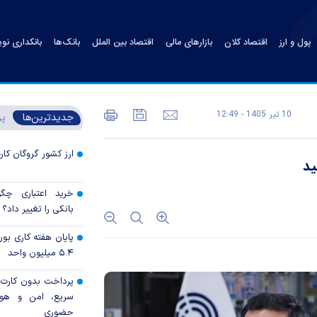
پول و ارز
اقتصاد کلان
بازارهای مالی
اقتصاد بین الملل
بانک‌ها
بانکداری نو
10 تير 1405 - 12:49
جدیدترین‌ها
پر
ارز کشور گروگان کار
ید
خرید اعتباری چگو
بانکی را تغییر داد؟
پایان هفته کاری ب
۵.۴ میلیون واحد
پرداخت بدون کارت با
سریع، امن و هوش
حضوری