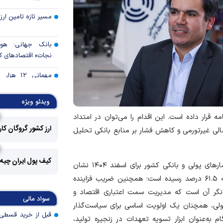
مسیر تازه تامین ارز 
بانک جهانی: هو
نجات» اقتصادهای ک
مهمانی ۱۲
ایران/ حمایت از اقشا
بسته‌های معیشتی
ویدئو ویژه
مه قرار داده است. این اقدام را می‌توان در امتداد
بازارهای آسیا صعود 
ارز کشور گروگان کا
مالی غیرتورمی و کاهش فشار بر منابع بانکی تحلیل
تغییر زمان‌بندی ش
خانوار‌ها اعتبار 
کیف پول ایران چیه
اهمیت این تحول در شرایطی دوچندان است که آخرین آمار‌های پولی و بانکی کشور برای اسفند ۱۴۰۴ نشان
می‌کنند
می‌دهد رشد نقدینگی به ۵۳.۳ درصد و رشد پایه پولی به ۶۱.۵ درصد رسیده است؛ همچنین ضریب فزاینده
بانک مرکزی: اصلا
شاخص‌ها بیانگر آن است که مدیریت سمت اعتباری اقتصاد و
تقاضاهای غیرواقعی 
سواد مالی
پولی، همچنان یک اولویت اساسی برای سیاست‌گذار
کنترل تورم؛ پیش‌شر
به‌عنوان ابزار تسویه تعهدات در زنجیره تولید،